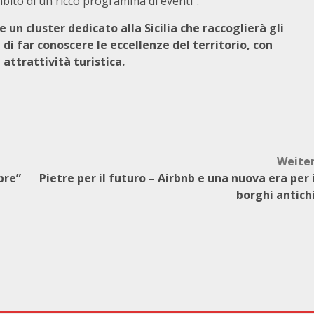
bito di un ricco programma di eventi”.
e un cluster dedicato alla Sicilia che raccoglierà gli
di far conoscere le eccellenze del territorio, con
attrattività turistica.
Weite
pre”
Pietre per il futuro – Airbnb e una nuova era per 
borghi antich