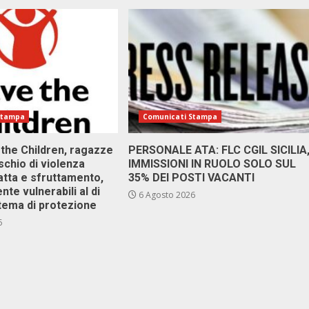
Stampa
Comunicati Stampa
 the Children, ragazze
PERSONALE ATA: FLC CGIL SICILIA
ischio di violenza
IMMISSIONI IN RUOLO SOLO SUL
atta e sfruttamento,
35% DEI POSTI VACANTI
nte vulnerabili al di
6 Agosto 2026
stema di protezione
6