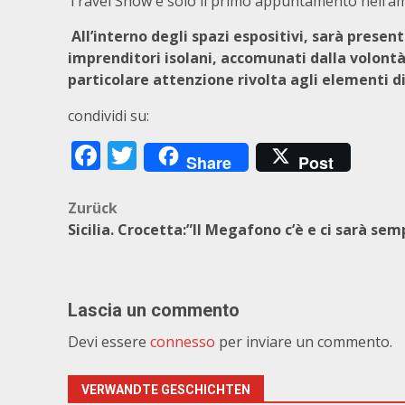
Travel Show è solo il primo appuntamento nell’am
All’interno degli spazi espositivi, sarà present
imprenditori isolani, accomunati dalla volontà 
particolare attenzione rivolta agli elementi di 
condividi su:
Facebook
Twitter
Share
Post
Beitragsnavigation
Zurück
Sicilia. Crocetta:”Il Megafono c’è e ci sarà sem
Lascia un commento
Devi essere
connesso
per inviare un commento.
VERWANDTE GESCHICHTEN