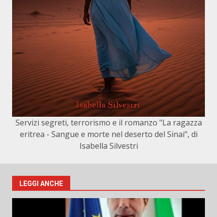
Servizi segreti, terrorismo e il romanzo "La ragazza
eritrea - Sangue e morte nel deserto del Sinai", di
Isabella Silvestri
LEGGI ANCHE