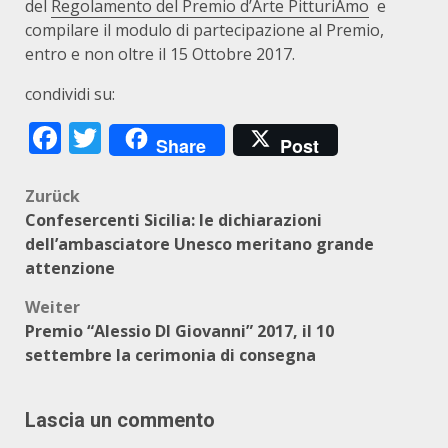
del
Regolamento del Premio d’Arte PitturiAmo
e
compilare il modulo di partecipazione al Premio,
entro e non oltre il 15 Ottobre 2017.
condividi su:
Facebook
Twitter
Share
Post
Beitragsnavigation
Zurück
Confesercenti Sicilia: le dichiarazioni
dell’ambasciatore Unesco meritano grande
attenzione
Weiter
Premio “Alessio DI Giovanni” 2017, il 10
settembre la cerimonia di consegna
Lascia un commento