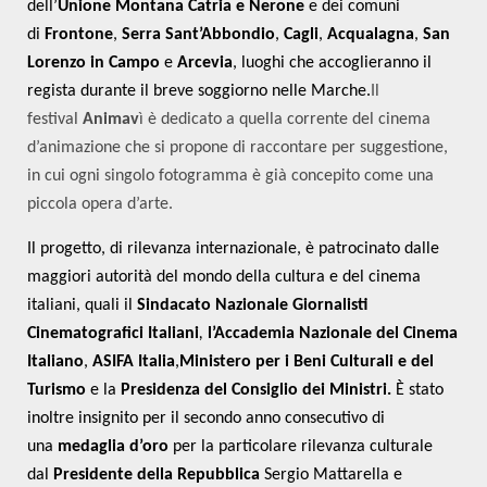
dell’
Unione Montana Catria e Nerone
e dei comuni
di
Frontone
,
Serra Sant’Abbondio
,
Cagli
,
Acqualagna
,
San
Lorenzo in Campo
e
Arcevia
, luoghi che accoglieranno il
regista durante il breve soggiorno nelle Marche.
Il
festival
Animav
ì è dedicato a quella corrente del cinema
d’animazione che si propone di raccontare per suggestione,
in cui ogni singolo fotogramma è già concepito come una
piccola opera d’arte.
Il progetto, di rilevanza internazionale, è patrocinato dalle
maggiori autorità del mondo della cultura e del cinema
italiani, quali il
Sindacato Nazionale Giornalisti
Cinematografici Italiani
,
l’Accademia Nazionale del Cinema
Italiano
,
ASIFA Italia
,
Ministero per i Beni Culturali e del
Turismo
e la
Presidenza del Consiglio dei Ministri.
È stato
inoltre insignito per il secondo anno consecutivo di
una
medaglia d’oro
per la particolare rilevanza culturale
dal
Presidente della Repubblica
Sergio Mattarella e