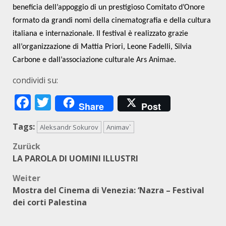
beneficia dell’appoggio di un prestigioso Comitato d’Onore
formato da grandi nomi della cinematografia e della cultura
italiana e internazionale. Il festival è realizzato grazie
all’organizzazione di Mattia Priori, Leone Fadelli, Silvia
Carbone e dall’associazione culturale Ars Animae.
condividi su:
Facebook
Twitter
Share
Post
Tags:
Aleksandr Sokurov
Animav`
Beitragsnavigation
Zurück
LA PAROLA DI UOMINI ILLUSTRI
Weiter
Mostra del Cinema di Venezia: ‘Nazra – Festival
dei corti Palestina