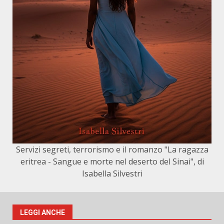
Servizi segreti, terrorismo e il romanzo "La ragazza
eritrea - Sangue e morte nel deserto del Sinai", di
Isabella Silvestri
LEGGI ANCHE