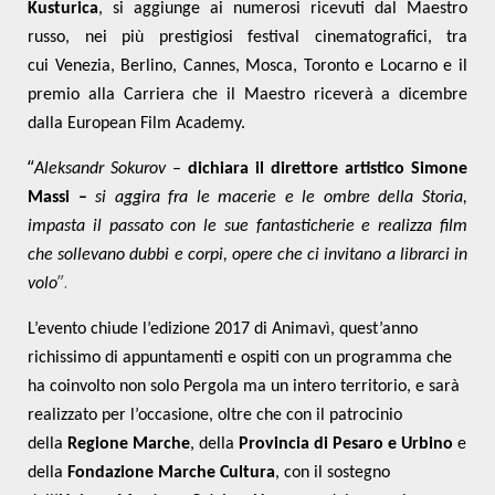
Kusturica
, si aggiunge ai numerosi ricevuti dal Maestro
russo, nei più prestigiosi festival cinematografici, tra
cui Venezia, Berlino, Cannes, Mosca, Toronto e Locarno e il
premio alla Carriera che il Maestro riceverà a dicembre
dalla European Film Academy.
“
Aleksandr Sokurov
–
dichiara il direttore artistico Simone
Massi –
si aggira fra le macerie e le ombre della Storia,
impasta il passato con le sue fantasticherie e realizza film
che sollevano dubbi e corpi, opere che ci invitano a librarci in
”.
volo
L’evento chiude l’edizione 2017 di Animavì, quest’anno
richissimo di appuntamenti e ospiti con un programma che
ha coinvolto non solo Pergola ma un intero territorio, e sarà
realizzato per l’occasione, oltre che con il patrocinio
della
Regione Marche
, della
Provincia di Pesaro e Urbino
e
della
Fondazione Marche Cultura
,
con il sostegno