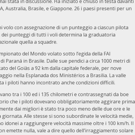
 stata in discussione. Ha iniziato e chiuso in testa davanti
, Australia, Brasile, e Giappone. 26 i paesi presenti per un
 ogni volo con assegnazione di un punteggio a ciascun pilota
dei punteggi di tutti i voli determina la graduatoria
i nazionale quella a squadre.
mpionato del Mondo volato sotto l’egida della FAI
di Paraná in Brasile. Dalle sue pendici a circa 1000 metri di
ato del Goiàs a 92 km dalla capitale federale, per nove
rraggio nella Esplanada dos Ministérios a Brasilia. La valle
 i piloti hanno incontrato anche condizioni difficili.
avano tra i 100 ed i 135 chilometri e contrassegnati da boe
itorio che i piloti dovevano obbligatoriamente aggirare prima
ente dai migliori è stato tra poco meno delle due ore e le
 giornata. Alle stesse si sono subordinate le velocità medie,
no idonei a raggiungere velocità massime oltre i 100 km/h. Il
 emette nulla, vale a dire quello dell’irraggiamento solare