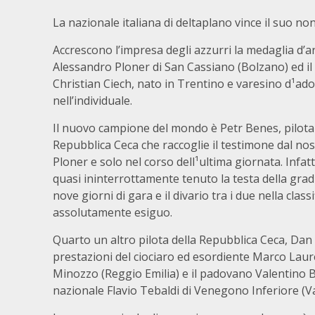
La nazionale italiana di deltaplano vince il suo no
Accrescono l’impresa degli azzurri la medaglia d’a
Alessandro Ploner di San Cassiano (Bolzano) ed il
Christian Ciech, nato in Trentino e varesino d¹ad
nell’individuale.
Il nuovo campione del mondo è Petr Benes, pilota 
Repubblica Ceca che raccoglie il testimone dal no
Ploner e solo nel corso dell¹ultima giornata. Infatt
quasi ininterrottamente tenuto la testa della grad
nove giorni di gara e il divario tra i due nella classi
assolutamente esiguo.
Quarto un altro pilota della Repubblica Ceca, Dan V
prestazioni del ciociaro ed esordiente Marco Laure
Minozzo (Reggio Emilia) e il padovano Valentino Ba
nazionale Flavio Tebaldi di Venegono Inferiore (V