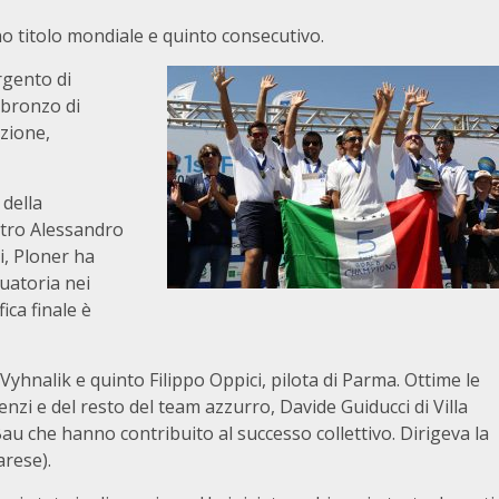
no titolo mondiale e quinto consecutivo.
rgento di
 bronzo di
ozione,
della
stro Alessandro
i, Ploner ha
uatoria nei
fica finale è
yhnalik e quinto Filippo Oppici, pilota di Parma. Ottime le
nzi e del resto del team azzurro, Davide Guiducci di Villa
u che hanno contribuito al successo collettivo. Dirigeva la
arese).