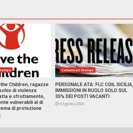
Stampa
Comunicati Stampa
 the Children, ragazze
PERSONALE ATA: FLC CGIL SICILIA
ischio di violenza
IMMISSIONI IN RUOLO SOLO SUL
atta e sfruttamento,
35% DEI POSTI VACANTI
nte vulnerabili al di
6 Agosto 2026
stema di protezione
6