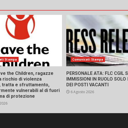
ati Stampa
Comunicati Stampa
ve the Children, ragazze
PERSONALE ATA: FLC CGIL SI
a rischio di violenza
IMMISSIONI IN RUOLO SOLO
 tratta e sfruttamento,
DEI POSTI VACANTI
rmente vulnerabili al di fuori
6 Agosto 2026
ma di protezione
 2026