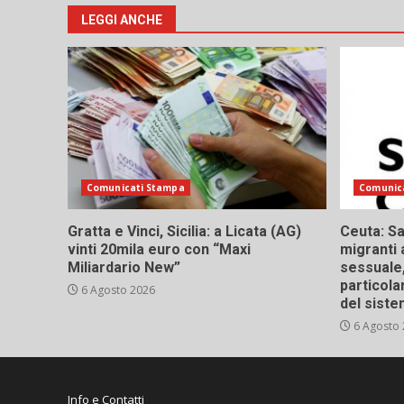
LEGGI ANCHE
Comunicati Stampa
Comunic
Gratta e Vinci, Sicilia: a Licata (AG)
Ceuta: Sa
vinti 20mila euro con “Maxi
migranti 
Miliardario New”
sessuale,
particola
6 Agosto 2026
del siste
6 Agosto
Info e Contatti