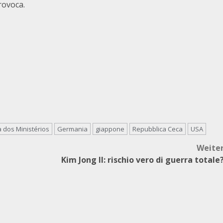
rovoca.
 dos Ministérios
Germania
giappone
Repubblica Ceca
USA
Weite
Kim Jong Il: rischio vero di guerra totale