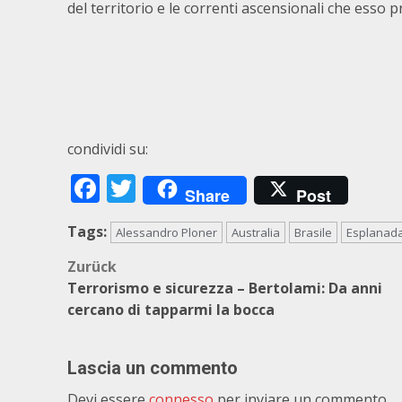
del territorio e le correnti ascensionali che esso p
condividi su:
Facebook
Twitter
Share
Post
Tags:
Alessandro Ploner
Australia
Brasile
Esplanada
Beitragsnavigation
Zurück
Terrorismo e sicurezza – Bertolami: Da anni
cercano di tapparmi la bocca
Lascia un commento
Devi essere
connesso
per inviare un commento.