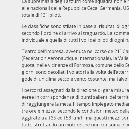
La supremazia degli azzurri come squadra non è mai
alle nazionali della Repubblica Ceca, Germania, USA
totale di 131 piloti.
Le classifiche sono stilate in base ai risultati di
secondo l¹ordine di arrivo al traguardo. La somma 
individuale e quella di tutti i voli dei piloti di ogn
Teatro dell’impresa, avvenuta nel corso de 21° Ca
(Fédération Aéronautique Internationale), la Valle 
quota, nelle vicinanze di Formosa, comune dello St
giorni sono decollati i volatori alla volta dell’atte
gode di un clima secco e vento costante, ma talvolta
I percorsi assegnati dalla direzione di gara misur
aeree in corrispondenza di punti salienti del terr
di raggiungere la meta. Il tempo impiegato mediam
tre ore e mezza, secondo le condizioni meteo della
aggirate tra i 35 ed i 53 km/h, ma questi mezzi so
tutto sfruttando un motore che non consuma e non