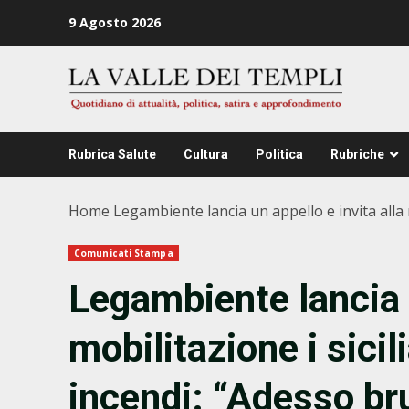
Zum
9 Agosto 2026
Inhalt
springen
Rubrica Salute
Cultura
Politica
Rubriche
Home
Legambiente lancia un appello e invita alla m
Comunicati Stampa
Legambiente lancia u
mobilitazione i sicil
incendi: “Adesso br