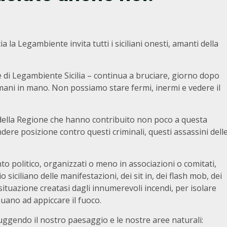
la Legambiente invita tutti i siciliani onesti, amanti della
te di Legambiente Sicilia – continua a bruciare, giorno dopo
 mani in mano. Non possiamo stare fermi, inermi e vedere il
i della Regione che hanno contribuito non poco a questa
ere posizione contro questi criminali, questi assassini dell
ento politico, organizzati o meno in associazioni o comitati,
io siciliano delle manifestazioni, dei sit in, dei flash mob, dei
ituazione creatasi dagli innumerevoli incendi, per isolare
nuano ad appiccare il fuoco.
ruggendo il nostro paesaggio e le nostre aree naturali: