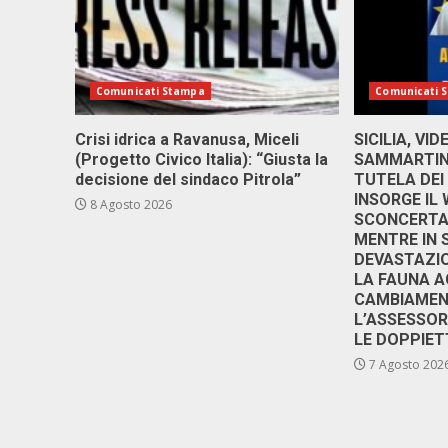
Comunicati Stampa
Comunicati 
Crisi idrica a Ravanusa, Miceli
SICILIA, VI
(Progetto Civico Italia): “Giusta la
SAMMARTINO
decisione del sindaco Pitrola”
TUTELA DEI
INSORGE IL
8 Agosto 2026
SCONCERTAN
MENTRE IN 
DEVASTAZIO
LA FAUNA A
CAMBIAMENT
L’ASSESSO
LE DOPPIET
7 Agosto 202