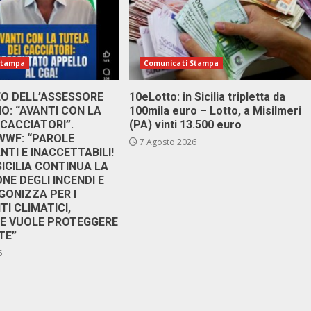
Stampa
Comunicati Stampa
DEO DELL’ASSESSORE
10eLotto: in Sicilia tripletta da
: “AVANTI CON LA
100mila euro – Lotto, a Misilmeri
 CACCIATORI”.
(PA) vinti 13.500 euro
 WWF: “PAROLE
7 Agosto 2026
TI E INACCETTABILI!
SICILIA CONTINUA LA
NE DEGLI INCENDI E
GONIZZA PER I
I CLIMATICI,
RE VUOLE PROTEGGERE
TE”
6