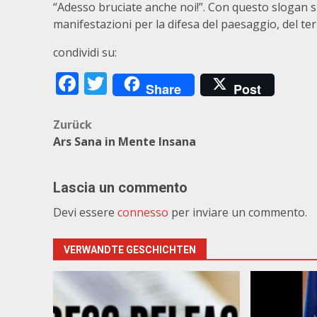
“Adesso bruciate anche noi!”. Con questo slogan si 
manifestazioni per la difesa del paesaggio, del terri
condividi su:
Facebook
Twitter
Share
Post
Beitragsnavigation
Zurück
Ars Sana in Mente Insana
Lascia un commento
Devi essere
connesso
per inviare un commento.
VERWANDTE GESCHICHTEN