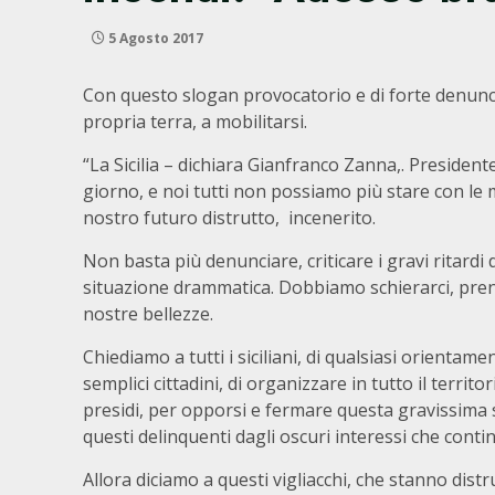
5 Agosto 2017
Con questo slogan provocatorio e di forte denuncia 
propria terra, a mobilitarsi.
“La Sicilia – dichiara Gianfranco Zanna,. Presiden
giorno, e noi tutti non possiamo più stare con le
nostro futuro distrutto, incenerito.
Non basta più denunciare, criticare i gravi ritard
situazione drammatica. Dobbiamo schierarci, prend
nostre bellezze.
Chiediamo a tutti i siciliani, di qualsiasi orientam
semplici cittadini, di organizzare in tutto il territor
presidi, per opporsi e fermare questa gravissima s
questi delinquenti dagli oscuri interessi che conti
Allora diciamo a questi vigliacchi, che stanno dist