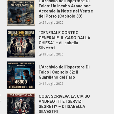
L’Archivio dell’Ispettore Di
Falco: Un Incubo Arancione
Accende la Notte nel Ventre
del Porto (Capitolo 33)
24 Luglio 2026
“GENERALE CONTRO
GENERALE. IL CASO DALLA
CHIESA” – di Isabella
Silvestri
19 Luglio 2026
L’Archivio dell’Ispettore Di
Falco | Capitolo 32: Il
Guardiano del Faro
14 Luglio 2026
r
n
COSA SCRIVEVA LA CIA SU
o
ANDREOTTI E I SERVIZI
SEGRETI? – DI ISABELLA
SILVESTRI