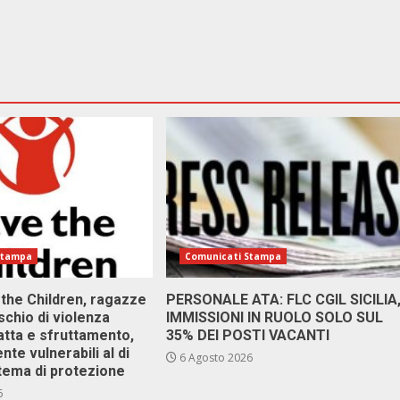
Stampa
Comunicati Stampa
 the Children, ragazze
PERSONALE ATA: FLC CGIL SICILIA
ischio di violenza
IMMISSIONI IN RUOLO SOLO SUL
atta e sfruttamento,
35% DEI POSTI VACANTI
nte vulnerabili al di
6 Agosto 2026
stema di protezione
6