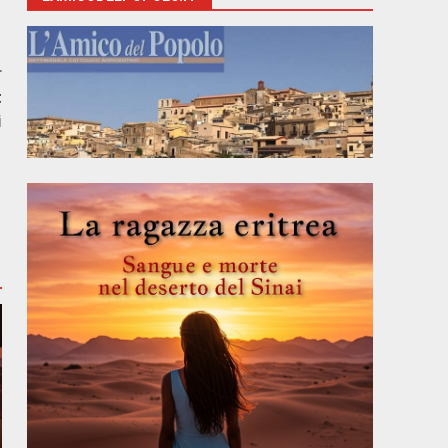
r
t
i