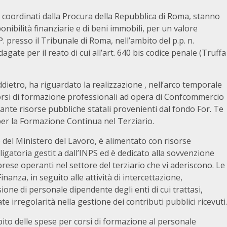
ia, coordinati dalla Procura della Repubblica di Roma, stanno
ibilità finanziarie e di beni immobili, per un valore
. presso il Tribunale di Roma, nell’ambito del p.p. n.
agate per il reato di cui all’art. 640 bis codice penale (Truffa
addietro, ha riguardato la realizzazione , nell’arco temporale
corsi di formazione professionali ad opera di Confcommercio
iante risorse pubbliche statali provenienti dal fondo For. Te
er la Formazione Continua nel Terziario.
del Ministero del Lavoro, è alimentato con risorse
igatoria gestit a dall’INPS ed è dedicato alla sovvenzione
rese operanti nel settore del terziario che vi aderiscono. Le
inanza, in seguito alle attività di intercettazione,
one di personale dipendente degli enti di cui trattasi,
 irregolarità nella gestione dei contributi pubblici ricevuti.
mbito delle spese per corsi di formazione al personale