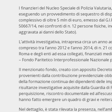
I finanzieri del Nucleo Speciale di Polizia Valutar
eseguendo un provvedimento di sequestro di dispon
complessivo di oltre 5 mln di euro, emesso dal G.I.P
50667/14, nei confronti di n. 12 persone fisiche, ind
aggravata ai danni dello Stato).
L’attività investigativa, intrapresa circa un anno 
compreso tra l’anno 2012 e l’anno 2014, di n. 21 
Roma e degli enti ad essa collegati, finanziati med
– Fondo Paritetico Interprofessionale Nazionale p
Il menzionato fondo, creato con apposito Decreto 
provenienti dalla contribuzione previdenziale obbl
della formazione continua dei dipendenti delle imp
risultanze investigative acquisite dalla Guardia di F
perquisizione, riscontro documentale ed all’escussi
hanno fatto emergere un quadro di gravi e reiterate
Nel dettaglio, è stata rilevata la presenza, nell’a