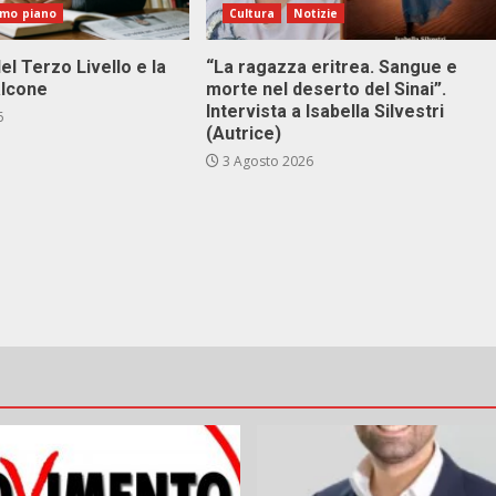
imo piano
Cultura
Notizie
el Terzo Livello e la
“La ragazza eritrea. Sangue e
alcone
morte nel deserto del Sinai”.
Intervista a Isabella Silvestri
6
(Autrice)
3 Agosto 2026