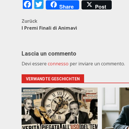
Facebook
Twitter
Share
Post
Beitragsnavigation
Zurück
I Premi Finali di Animavì
Lascia un commento
Devi essere
connesso
per inviare un commento.
VERWANDTE GESCHICHTEN