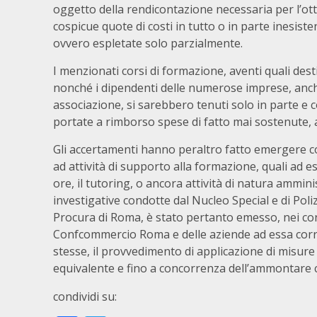
oggetto della rendicontazione necessaria per l’ott
cospicue quote di costi in tutto o in parte inesiste
ovvero espletate solo parzialmente.
I menzionati corsi di formazione, aventi quali de
nonché i dipendenti delle numerose imprese, anch
associazione, si sarebbero tenuti solo in parte e 
portate a rimborso spese di fatto mai sostenute, a 
Gli accertamenti hanno peraltro fatto emergere come
ad attività di supporto alla formazione, quali ad e
ore, il tutoring, o ancora attività di natura ammini
investigative condotte dal Nucleo Special e di Poliz
Procura di Roma, è stato pertanto emesso, nei con
Confcommercio Roma e delle aziende ad essa correla
stesse, il provvedimento di applicazione di misure 
equivalente e fino a concorrenza dell’ammontare co
condividi su: