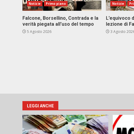
Notizie
Primo piano
Notizie
Pr
Falcone, Borsellino, Contrada e la
L’equivoco d
verità piegata all’uso del tempo
lezione di F
5 Agosto 2026
3 Agosto 202
LEGGI ANCHE