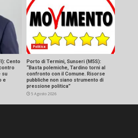
Politica
I): Cento
Porto di Termini, Sunseri (M5S):
contro
“Basta polemiche, Tardino torni al
e su
confronto con il Comune. Risorse
o e
pubbliche non siano strumento di
pressione politica”
5 Agosto 2026