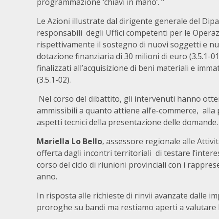
programmazione ‘chiavi in mano’. “
Le Azioni illustrate dal dirigente generale del Dip
responsabili degli Uffici competenti per le Opera
rispettivamente il sostegno di nuovi soggetti e n
dotazione finanziaria di 30 milioni di euro (3.5.1-01
finalizzati all’acquisizione di beni materiali e imma
(3.5.1-02).
Nel corso del dibattito, gli intervenuti hanno otten
ammissibili a quanto attiene all’e-commerce, alla 
aspetti tecnici della presentazione delle domande.
Mariella Lo Bello
, assessore regionale alle Attiv
offerta dagli incontri territoriali di testare l’int
corso del ciclo di riunioni provinciali con i rappre
anno.
In risposta alle richieste di rinvii avanzate dalle 
proroghe su bandi ma restiamo aperti a valutare l