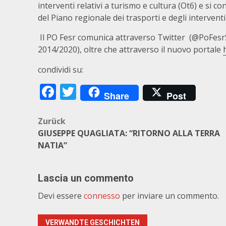
interventi relativi a turismo e cultura (Ot6) e si 
del Piano regionale dei trasporti e degli interventi
Il PO Fesr comunica attraverso Twitter (@PoFesrSic
2014/2020), oltre che attraverso il nuovo portale
condividi su:
Facebook
Twitter
Share
Post
Beitragsnavigation
Zurück
GIUSEPPE QUAGLIATA: “RITORNO ALLA TERRA
NATIA”
Lascia un commento
Devi essere
connesso
per inviare un commento.
VERWANDTE GESCHICHTEN