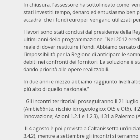
In chiusura, l’assessore ha sottolineato come verra
stati investiti tempo, denaro ed entusiasmo ben
accadrà che i fondi europei vengano utilizzati per
I lavori sono stati conclusi dal presidente della R
ultimi anni della programmazione: “Nel 2012 ere
reale di dover restituire i fondi. Abbiamo cercato d
l’impossibilità per la Regione di anticipare le som
debiti nei confronti dei fornitori. La soluzione è
dando priorità alle opere realizzabili.
In due anni e mezzo abbiamo raggiunto livelli altiss
più alto di quello nazionale.”
Gli incontri territoriali proseguiranno il 21 luglio
(Ambie66nte, rischio idrogeologico; Ot5 e Ot6), il 2
Innovazione; Azioni 1.2.1 e 1.2.3), il 31 a Palermo 
Il 4 agosto è poi prevista a Caltanissetta un’inizia
3.4.2), mentre a settembre gli incontri si terranno 