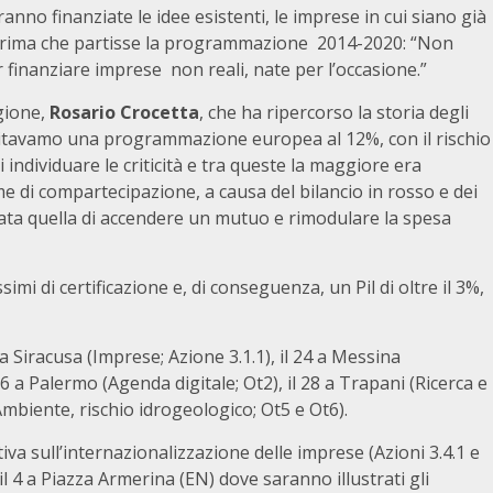
nno finanziate le idee esistenti, le imprese in cui siano già
 prima che partisse la programmazione 2014-2020: “Non
 finanziare imprese non reali, nate per l’occasione.”
egione,
Rosario Crocetta
, che ha ripercorso la storia degli
ditavamo una programmazione europea al 12%, con il rischio
i individuare le criticità e tra queste la maggiore era
me di compartecipazione, a causa del bilancio in rosso e dei
 stata quella di accendere un mutuo e rimodulare la spesa
imi di certificazione e, di conseguenza, un Pil di oltre il 3%,
 a Siracusa (Imprese; Azione 3.1.1), il 24 a Messina
6 a Palermo (Agenda digitale; Ot2), il 28 a Trapani (Ricerca e
(Ambiente, rischio idrogeologico; Ot5 e Ot6).
tiva sull’internazionalizzazione delle imprese (Azioni 3.4.1 e
il 4 a Piazza Armerina (EN) dove saranno illustrati gli