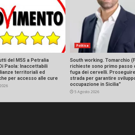
Politica
tti del M5S a Petralia
South working. Tomarchio (F
Di Paola: Inaccettabili
richieste sono primo passo 
ianze territoriali ed
fuga dei cervelli. Proseguir
he per accesso alle cure
strada per garantire svilupp
occupazione in Sicilia”
 2026
5 Agosto 2026