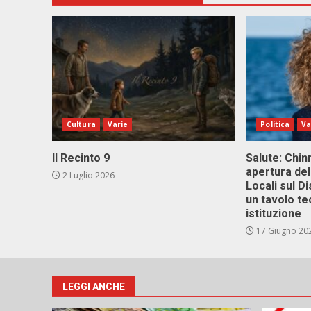
Cultura
Varie
Politica
Va
Il Recinto 9
Salute: Chinn
apertura del
2 Luglio 2026
Locali sul D
un tavolo te
istituzione
17 Giugno 20
LEGGI ANCHE