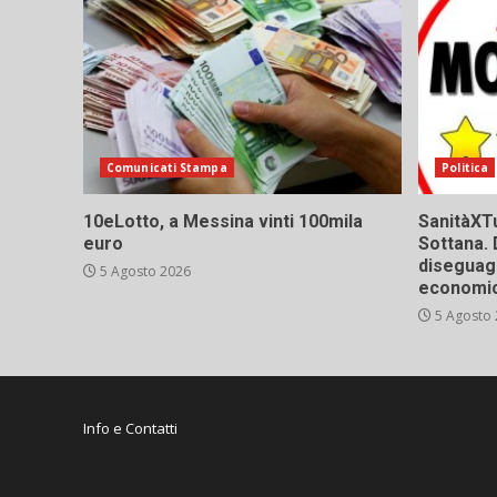
Comunicati Stampa
Politica
10eLotto, a Messina vinti 100mila
SanitàXTu
euro
Sottana. 
diseguagl
5 Agosto 2026
economic
5 Agosto
Info e Contatti