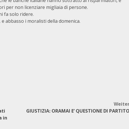
i che le banche italiane hanno sottratto ai risparmiatori, e
ori per non licenziare migliaia di persone.
i fa solo ridere.
, e abbasso i moralisti della domenica.
Weite
ati
GIUSTIZIA: ORAMAI E’ QUESTIONE DI PARTIT
a in