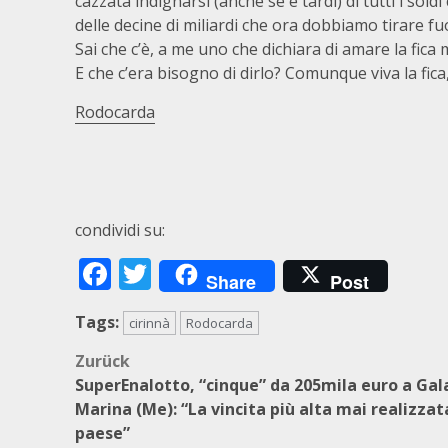
cazzata indignarsi (anche se è tardi) di tutti i sold
delle decine di miliardi che ora dobbiamo tirare fu
Sai che c’è, a me uno che dichiara di amare la fica m
E che c’era bisogno di dirlo? Comunque viva la fica
Rodocarda
condividi su:
Facebook
Twitter
Share
Post
Tags:
cirinnà
Rodocarda
Beitragsnavigation
Zurück
SuperEnalotto, “cinque” da 205mila euro a Gal
Marina (Me): “La vincita più alta mai realizzat
paese”