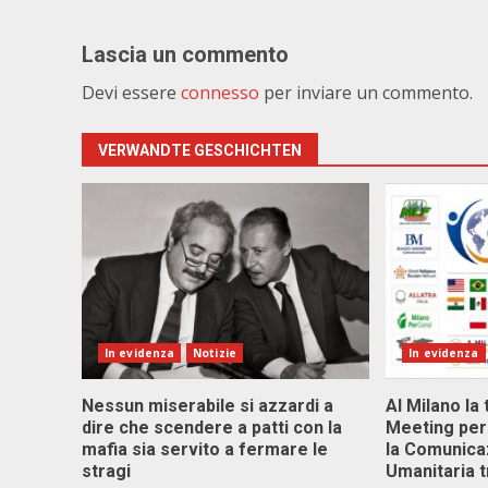
Lascia un commento
Devi essere
connesso
per inviare un commento.
VERWANDTE GESCHICHTEN
In evidenza
Notizie
In evidenza
Nessun miserabile si azzardi a
Al Milano la 
dire che scendere a patti con la
Meeting per 
mafia sia servito a fermare le
la Comunica
stragi
Umanitaria t