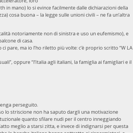
acceleratore, loro
in mano) lo si evince facilmente dalle dichiarazioni della
a) cosa buona – la legge sulle unioni civili – ne fa un’altra
ocalità notoriamente non d
i sinistra e uso un eufemismo), e
balcone di casa.
i pare, ma io l’ho riletto più volte: c’è proprio scritto “W LA
, oppure “l’Italia agli italiani, la famiglia ai famigliari e il
venga perseguito.
sso lo striscione non ha saputo dargli una motivazione
stituzionale quanto sfilare nudi per il centro inneggiando
tto meglio a starsi zitta, e invece di indignarsi per questa