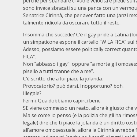
perché per sbandare ci vuole velocità e piede sull’
sono invece sbracati su una panca con un vermouth 
Senatrice Cirinnà, che per aver fatto una (anzi mezz
talmente ridicola da oscurare tutto il resto.
Insomma che succede? C’è il gay pride a Latina (l
un simpaticone espone il cartello “W LA FICA” sul 
Adesso, possiamo essere politically correct quanto c
FICA”.
Non “abbasso i gay”, oppure “a morte gli omosessuali”
pisello a tutti tranne che a me”.
C’è scritto che a lui piace la jolanda.
Provocatorio? può darsi. Inopportuno? boh.
Illegale?
Fermi. Qua dobbiamo capirci bene.
SE viene commesso un reato, allora è giusto che 
Ma se come io penso (e la polizia che gli ha rimo
legale) dire che ti piace la jolanda è un diritto co
all’amore omosessuale, allora la Cirinnà avrebbe fa