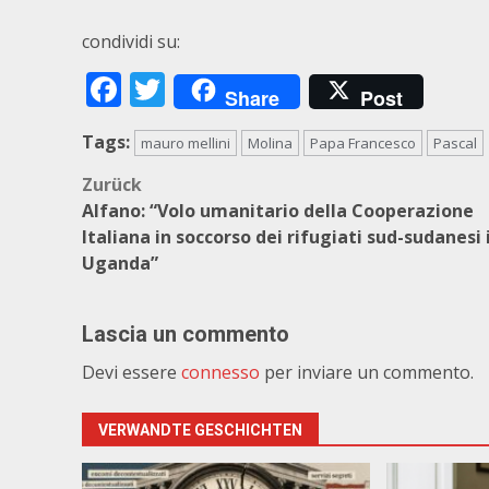
condividi su:
Facebook
Twitter
Share
Post
Tags:
mauro mellini
Molina
Papa Francesco
Pascal
Beitragsnavigation
Zurück
Alfano: “Volo umanitario della Cooperazione
Italiana in soccorso dei rifugiati sud-sudanesi 
Uganda”
Lascia un commento
Devi essere
connesso
per inviare un commento.
VERWANDTE GESCHICHTEN