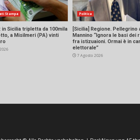
ati Stampa
Politica
in Sicilia tripletta da 100mila
[Sicilia] Regione. Pellegrino 
tto, a Misilmeri (PA) vinti
Mannino “Ignora le basi dei 
uro
fra istizuaioni. Ormai è in 
elettorale”
 2026
7 Agosto 2026