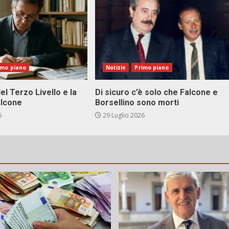
imo piano
Notizie
Primo piano
el Terzo Livello e la
Di sicuro c’è solo che Falcone e
alcone
Borsellino sono morti
6
29 Luglio 2026