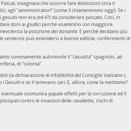
Pascal, insegnava che occorre fare distinzioni circa il
zi, agli “amministratori” (come li chiameremmo oggi). Se i
r i gesuiti non era (ed è?) da considerare peccato. Così, in
 “dare doni ai giudici perché esaminino con maggiore
enevolenza la posizione del donante. E perché decidano più
lle sentenze può estendersi a licenze edilizie, conferimenti di
anto sommamente autorevole il “casuista” spagnolo, ad
riferia, di “colonia”.
li (la dichiarazione di infallibilità del Consiglio Vaticano I,
 Gesuiti e se li tenevano cari. E, allora, come la mettiamo?
eventuale scomunica papale effetti per la corruzione ed il
scopali contro le invasioni delle cavallette, rischi di