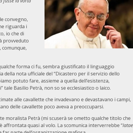
a fusse la vorta
ole convegno,
he riguarda i
o, io che di
ià provveduto
o, comunque,
 qualche forma ci fu, sembra giustificato il linguaggio
 della nota ufficiale del “Dicastero per il servizio dello
iamo potuto fare, assieme a quella dell’esistenza,
 tale Basilio Petrà, non so se ecclesiastico o laico.
imate alle cavallette che invadevano e devastavano i campi,
cano delle cavallette poco aveva a preoccuparsi.
ente moralista Petrà (mi scuserà se ometto qualche titolo che
 è affrontata quasi al volo. La scomunica interverrebbe “
latae
a a far parte dell’organizzazione mafiosa.