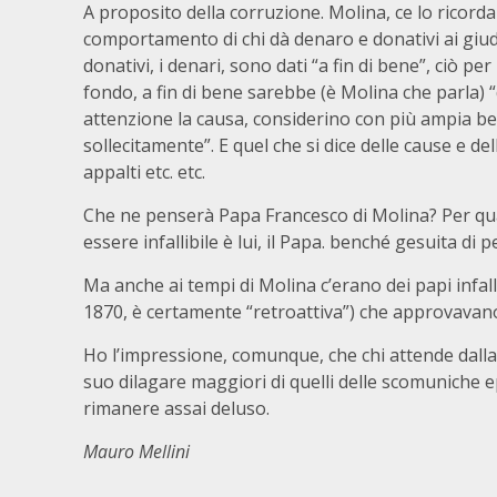
A proposito della corruzione. Molina, ce lo ricorda 
comportamento di chi dà denaro e donativi ai giudi
donativi, i denari, sono dati “a fin di bene”, ciò pe
fondo, a fin di bene sarebbe (è Molina che parla)
attenzione la causa, considerino con più ampia b
sollecitamente”. E quel che si dice delle cause e de
appalti etc. etc.
Che ne penserà Papa Francesco di Molina? Per qu
essere infallibile è lui, il Papa. benché gesuita di pe
Ma anche ai tempi di Molina c’erano dei papi infallibi
1870, è certamente “retroattiva”) che approvavano i
Ho l’impressione, comunque, che chi attende dalla 
suo dilagare maggiori di quelli delle scomuniche epi
rimanere assai deluso.
Mauro Mellini