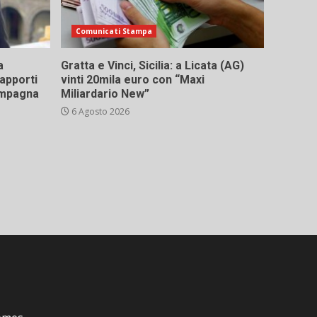
Comunicati Stampa
a
Gratta e Vinci, Sicilia: a Licata (AG)
rapporti
vinti 20mila euro con “Maxi
campagna
Miliardario New”
6 Agosto 2026