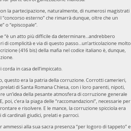
(con la partecipazione, naturalmente, di numerosi magistrati
 del “concorso esterno” che rimarrà dunque, oltre che un
e” o “episcopale”.
e “è un atto più difficile da determinare…andrebbero
iteri di complicità e via di questo passo…un’articolazione molto
rizione (416 bis) della mafia nel codice italiano è, dunque,
zione.
 corda in casa dell’impiccato.
o, questo era la patria della corruzione. Corrotti camerieri,
 prelati di Santa Romana Chiesa, con i loro parenti, nipoti,
avere un’idea della pesante atmosfera di corruzione generale
 E, poi, c’era la piaga delle “raccomandazioni”, necessarie per
rontare e risolvere. E le mance, la corruzione spicciola era
i cardinali giudici, prelati e parroci.
er ammessi alla sua sacra presenza “per logoro di tappeto” e