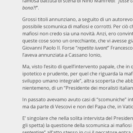
famosa battuta di scena di Nino Manfredi: “
fusse c
bona?!
”.
Grossi titoli annunziano, a seguito di un autorev
possibile scomunica di mafiosi e corrotti. Per ciò c
mafiosi non credo sia una novità. Anzi, ero convint
queste cose sono un orecchiante, che vi avesse g
Giovanni Paolo II. Forse “
repetita iuvant
” Francesc
l’aveva annunziata a Cassano Ionio,
Ma, visto l’esito di quell’intervento papale, che in
ipotetico e prudente, per quel che riguarda la mafia
sviluppo umano integrale”, altra scoperta che abb
nientemeno, di un “Presidente dei moralisti italiani”
In passato avevamo avuto casi di “scomuniche” int
ma da parte di Vescovi e non del Papa che, in Vati
E’ singolare che nella solita intervista del Presid
gli spetta) la questione della scomunica ai mafiosi
sententia
e” all’atto stesso in cui il peccatore entr