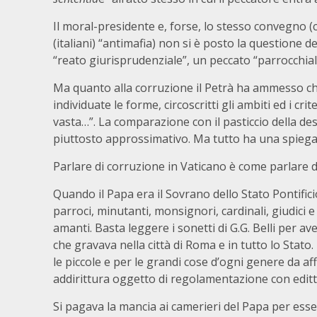
Il moral-presidente e, forse, lo stesso convegno 
(italiani) “antimafia) non si è posto la questione
“reato giurisprudenziale”, un peccato “parrocchial
Ma quanto alla corruzione il Petrà ha ammesso ch
individuate le forme, circoscritti gli ambiti ed i cr
vasta…”. La comparazione con il pasticcio della desc
piuttosto approssimativo. Ma tutto ha una spiega
Parlare di corruzione in Vaticano è come parlare di
Quando il Papa era il Sovrano dello Stato Pontifici
parroci, minutanti, monsignori, cardinali, giudici e
amanti. Basta leggere i sonetti di G.G. Belli per 
che gravava nella città di Roma e in tutto lo Stato.
le piccole e per le grandi cose d’ogni genere da aff
addirittura oggetto di regolamentazione con editti d
Si pagava la mancia ai camerieri del Papa per ess