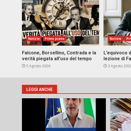
Notizie
Primo piano
Notizie
Pr
Falcone, Borsellino, Contrada e la
L’equivoco d
verità piegata all’uso del tempo
lezione di F
5 Agosto 2026
3 Agosto 202
LEGGI ANCHE