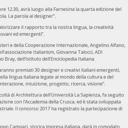
ore 12.30, avrà luogo alla Farnesina la quarta edizione del
ola. La parola ai designer”.
alorizzare il rapporto tra la nostra lingua, la creatività
giovani ed emergenti”.
Esteri e della Cooperazione Internazionale, Angelino Alfano,
ell’associazione Italianism, Giovanna Talocci, ADI
Bray, dell’Istituto dell’Enciclopedia Italiana.
aranno premiati 30 designer e creativi italiani emergenti,
della lingua italiana legate al mondo della cultura e del
nterazione, intuizione, progetto, ricerca, visione”.
acoltà di Architettura dell’Università La Sapienza, fa seguito
razione con l’Accademia della Crusca, ed è stata sviluppata
triale. Il concorso 2017 ha registrato la partecipazione di
ruppo Campari, storica impresa italiana, darà in comodato