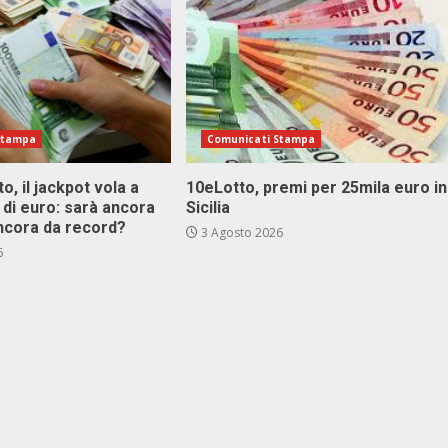
Stampa
Comunicati Stampa
o, il jackpot vola a
10eLotto, premi per 25mila euro in
i di euro: sarà ancora
Sicilia
ncora da record?
3 Agosto 2026
6