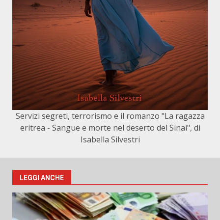
Servizi segreti, terrorismo e il romanzo "La ragazza
eritrea - Sangue e morte nel deserto del Sinai", di
Isabella Silvestri
LEGGI ANCHE