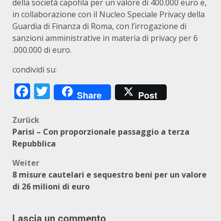
della società capofila per un valore di 400.000 euro e,
in collaborazione con il Nucleo Speciale Privacy della
Guardia di Finanza di Roma, con l’irrogazione di
sanzioni amministrative in materia di privacy per 6
.000.000 di euro.
condividi su:
Facebook
Twitter
Share
Post
Beitragsnavigation
Zurück
Parisi – Con proporzionale passaggio a terza
Repubblica
Weiter
8 misure cautelari e sequestro beni per un valore
di 26 milioni di euro
Lascia un commento