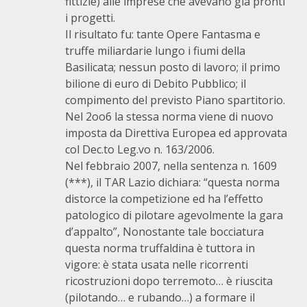
fittizie) alle imprese che avevano già pronti
i progetti.
Il risultato fu: tante Opere Fantasma e
truffe miliardarie lungo i fiumi della
Basilicata; nessun posto di lavoro; il primo
bilione di euro di Debito Pubblico; il
compimento del previsto Piano spartitorio.
Nel 2oo6 la stessa norma viene di nuovo
imposta da Direttiva Europea ed approvata
col Dec.to Leg.vo n. 163/2006.
Nel febbraio 2007, nella sentenza n. 1609
(***), il TAR Lazio dichiara: “questa norma
distorce la competizione ed ha l’effetto
patologico di pilotare agevolmente la gara
d’appalto”, Nonostante tale bocciatura
questa norma truffaldina è tuttora in
vigore: è stata usata nelle ricorrenti
ricostruzioni dopo terremoto… è riuscita
(pilotando… e rubando…) a formare il