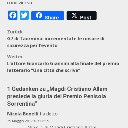
condividi su:
Facebook
Twitter
Share
Post
Beitragsnavigation
Zurück
G7 di Taormina: incrementate le misure di
sicurezza per l’evento
Weiter
L’attore Giancarlo Giannini alla finale del premio
letterario “Una città che scrive”
1 Gedanken zu „
Magdi Cristiano Allam
presiede la giuria del Premio Penisola
Sorrentina
“
Nicola Bonelli
ha detto:
29 Maggio 2017 alle 08:19
Alla c. a. di Magdi Cristiano Allam