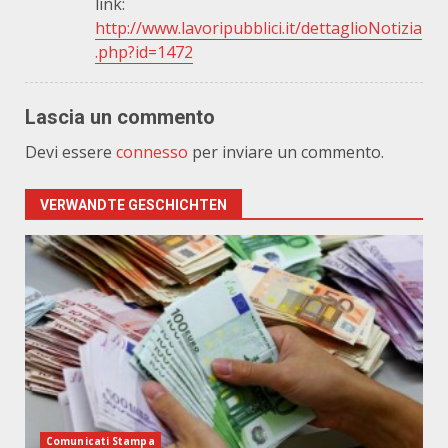
link:
http://www.lavoripubblici.it/dettaglioNotizia
.php?id=1472
Lascia un commento
Devi essere
connesso
per inviare un commento.
VERWANDTE GESCHICHTEN
Comunicati Stampa