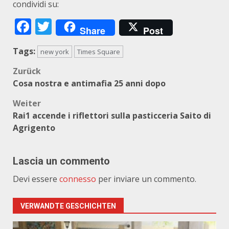
condividi su:
Facebook
Twitter
Share
Post
Tags:
new york
Times Square
Beitragsnavigation
Zurück
Cosa nostra e antimafia 25 anni dopo
Weiter
Rai1 accende i riflettori sulla pasticceria Saito di
Agrigento
Lascia un commento
Devi essere
connesso
per inviare un commento.
VERWANDTE GESCHICHTEN