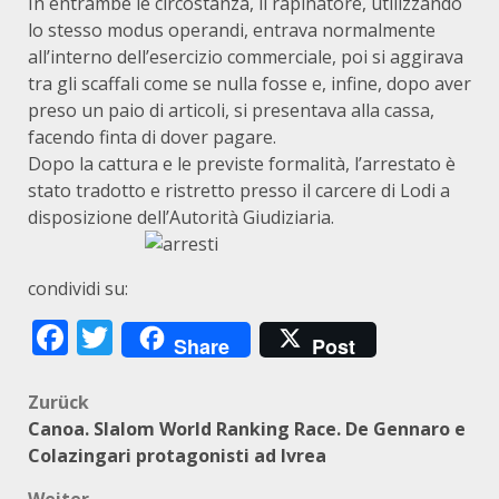
In entrambe le circostanza, il rapinatore, utilizzando
lo stesso modus operandi, entrava normalmente
all’interno dell’esercizio commerciale, poi si aggirava
tra gli scaffali come se nulla fosse e, infine, dopo aver
preso un paio di articoli, si presentava alla cassa,
facendo finta di dover pagare.
Dopo la cattura e le previste formalità, l’arrestato è
stato tradotto e ristretto presso il carcere di Lodi a
disposizione dell’Autorità Giudiziaria.
condividi su:
Facebook
Twitter
Share
Post
Beitragsnavigation
Zurück
Canoa. Slalom World Ranking Race. De Gennaro e
Colazingari protagonisti ad Ivrea