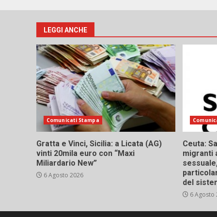
LEGGI ANCHE
Comunicati Stampa
Comunic
Gratta e Vinci, Sicilia: a Licata (AG)
Ceuta: Sa
vinti 20mila euro con “Maxi
migranti 
Miliardario New”
sessuale,
particola
6 Agosto 2026
del siste
6 Agosto