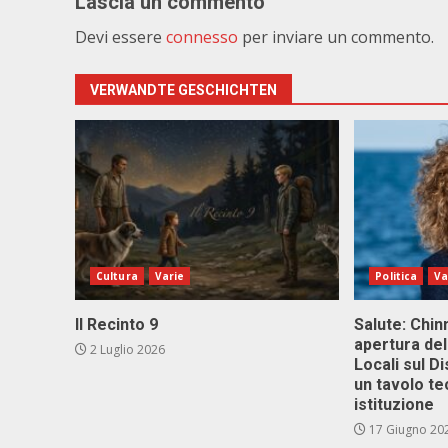
Lascia un commento
Devi essere
connesso
per inviare un commento.
VERWANDTE GESCHICHTEN
Cultura
Varie
Politica
Va
Il Recinto 9
Salute: Chinn
apertura del
2 Luglio 2026
Locali sul D
un tavolo te
istituzione
17 Giugno 20