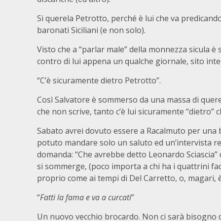
Si querela Petrotto, perché è lui che va predicand
baronati Siciliani (e non solo).
Visto che a “parlar male” della monnezza sicula è 
contro di lui appena un qualche giornale, sito inte
“C’è sicuramente dietro Petrotto”.
Così Salvatore è sommerso da una massa di querele
che non scrive, tanto c’è lui sicuramente “dietro” 
Sabato avrei dovuto essere a Racalmuto per una be
potuto mandare solo un saluto ed un’intervista reg
domanda: “Che avrebbe detto Leonardo Sciascia” di 
si sommerge, (poco importa a chi ha i quattrini faci
proprio come ai tempi di Del Carretto, o, magari, 
“
Fatti la fama e va a curcati
”
Un nuovo vecchio brocardo. Non ci sarà bisogno di