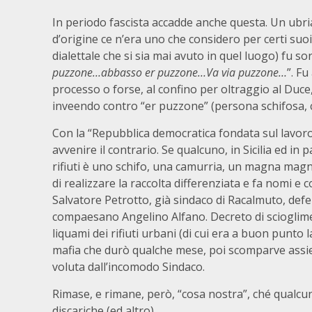
In periodo fascista accadde anche questa. Un ubr
d’origine ce n’era uno che considero per certi suoi 
dialettale che si sia mai avuto in quel luogo) fu s
puzzone…abbasso er puzzone…Va via puzzone…
”. F
processo o forse, al confino per oltraggio al Duc
inveendo contro “er puzzone” (persona schifosa, 
Con la “Repubblica democratica fondata sul lavoro”
avvenire il contrario. Se qualcuno, in Sicilia ed in 
rifiuti è uno schifo, una camurria, un magna mag
di realizzare la raccolta differenziata e fa nomi e 
Salvatore Petrotto, già sindaco di Racalmuto, def
compaesano Angelino Alfano. Decreto di scioglime
liquami dei rifiuti urbani (di cui era a buon punto 
mafia che durò qualche mese, poi scomparve assiem
voluta dall’incomodo Sindaco.
Rimase, e rimane, però, “cosa nostra”, ché qualcu
discariche (ed altro).