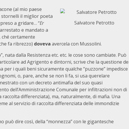
iacone (al mio paese
stornelli il miglior poeta
Salvatore Petrotto
orpreso a gridare… “
Er
u arrestato e mandato a
e, ché certamente
che fa ribrezzo)
doveva
avercela con Mussolini.
, nata dalla Resistenza etc. etc. le cose sono cambiate. Può
particolare ad Agrigento e dintorni, scrive che la questione de
na per i quali beni sicuramente qualche “puzzone” impedisce
cognomi, o, pare, anche se non li fa, si usa querelare
enestrato con un decreto antimafia del suo quasi
nto dell’Amministrazione Comunale per infiltrazioni non di
la raccolta differenziata), ma, naturalmente, di mafia. Una
e al servizio di raccolta differenziata delle immondizie
no può dire così, della “monnezza” con le gigantesche