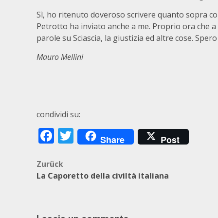
Sì, ho ritenuto doveroso scrivere quanto sopra 
Petrotto ha inviato anche a me. Proprio ora che a 
parole su Sciascia, la giustizia ed altre cose. Spe
Mauro Mellini
condividi su:
Facebook
Twitter
Share
Post
Beitragsnavigation
Zurück
La Caporetto della civiltà italiana