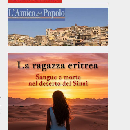
r
A
O