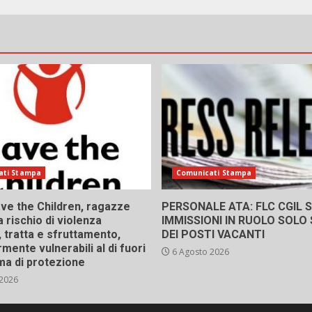
ati Stampa
Comunicati Stampa
ve the Children, ragazze
PERSONALE ATA: FLC CGIL SI
a rischio di violenza
IMMISSIONI IN RUOLO SOLO
 tratta e sfruttamento,
DEI POSTI VACANTI
rmente vulnerabili al di fuori
6 Agosto 2026
ma di protezione
 2026