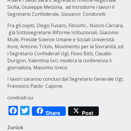
A dare i saluti sarà il Segretario Unione Regionale
Sicilia, Giuseppe Messina, ad introdurre i lavori il
Segretario Confederale, Giovanni Condorelli.
Fra gli ospiti, Diego Fusaro, Filosofo , Nuccio Carrara,
già Sottosegretario Riforme Istituzionali, Giacomo
Mulè, Preside Scienze Umane e Sociali Università
Kore, Antonio Triolo, Movimento per la Sovranità, ed
i Segretario Confederali Ugl, Fiovo Bitti, Claudio
Durigon, Valentina Iori, modera la conferenza il
giornalista, Massimo Greco.
I lavori saranno conclusi dal Segretario Generale Ugl,
Francesco Paolo Capone.
condividi su:
Facebook
Twitter
Share
Post
Beitragsnavigation
Zurück