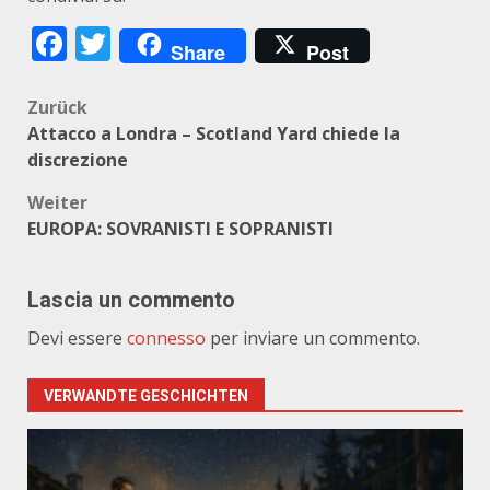
Facebook
Twitter
Share
Post
Beitragsnavigation
Zurück
Attacco a Londra – Scotland Yard chiede la
discrezione
Weiter
EUROPA: SOVRANISTI E SOPRANISTI
Lascia un commento
Devi essere
connesso
per inviare un commento.
VERWANDTE GESCHICHTEN