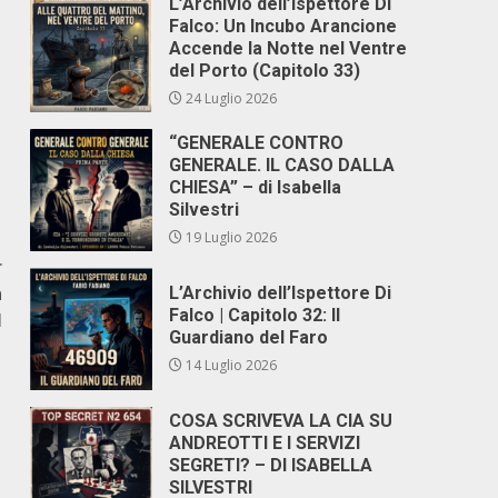
L’Archivio dell’Ispettore Di
Falco: Un Incubo Arancione
Accende la Notte nel Ventre
del Porto (Capitolo 33)
24 Luglio 2026
“GENERALE CONTRO
GENERALE. IL CASO DALLA
CHIESA” – di Isabella
Silvestri
19 Luglio 2026
r
n
L’Archivio dell’Ispettore Di
Falco | Capitolo 32: Il
I
Guardiano del Faro
14 Luglio 2026
COSA SCRIVEVA LA CIA SU
ANDREOTTI E I SERVIZI
SEGRETI? – DI ISABELLA
SILVESTRI