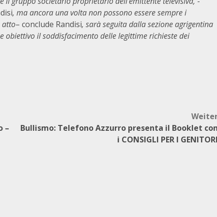
e il gruppo societario proprietario dell’emittente televisiva,
-
disi
, ma ancora una volta non possono essere sempre i
 atto
– conclude Randisi
, sarà seguita dalla sezione agrigentina
e obiettivo il soddisfacimento delle legittime richieste dei
Weite
o –
Bullismo: Telefono Azzurro presenta il Booklet co
i CONSIGLI PER I GENITOR