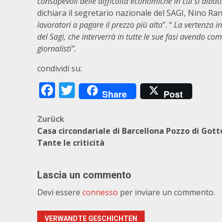
consapevoli delle difficoltà economiche in cui si dibatt
dichiara il segretario nazionale del SAGI, Nino Ran
lavoratori a pagare il prezzo più alto
”. “
La vertenza in
del Sagi, che interverrà in tutte le sue fasi avendo com
giornalisti”.
condividi su:
Facebook
Twitter
Share
Post
Beitragsnavigation
Zurück
Casa circondariale di Barcellona Pozzo di Gott
Tante le criticità
Lascia un commento
Devi essere
connesso
per inviare un commento.
VERWANDTE GESCHICHTEN