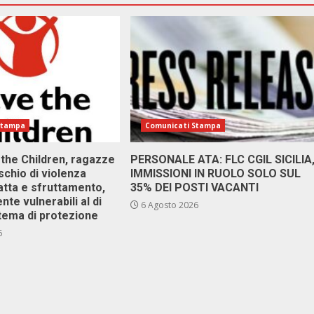
Stampa
Comunicati Stampa
 the Children, ragazze
PERSONALE ATA: FLC CGIL SICILIA
ischio di violenza
IMMISSIONI IN RUOLO SOLO SUL
atta e sfruttamento,
35% DEI POSTI VACANTI
nte vulnerabili al di
6 Agosto 2026
stema di protezione
6