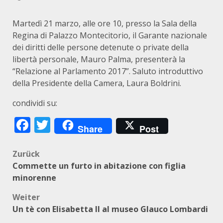
Martedì 21 marzo, alle ore 10, presso la Sala della
Regina di Palazzo Montecitorio, il Garante nazionale
dei diritti delle persone detenute o private della
libertà personale, Mauro Palma, presenterà la
“Relazione al Parlamento 2017”. Saluto introduttivo
della Presidente della Camera, Laura Boldrini.
condividi su:
Facebook
Twitter
Share
Post
Beitragsnavigation
Zurück
Commette un furto in abitazione con figlia
minorenne
Weiter
Un tè con Elisabetta II al museo Glauco Lombardi