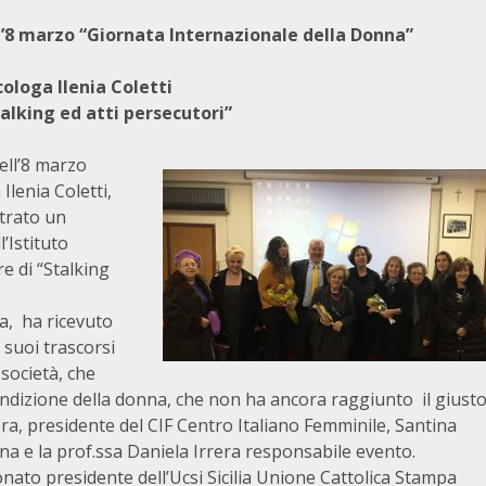
 l’8 marzo “Giornata Internazionale della Donna”
cologa Ilenia Coletti
talking ed atti persecutori”
ell’8 marzo
Ilenia Coletti,
ntrato un
’Istituto
e di “Stalking
a, ha ricevuto
i suoi trascorsi
società, che
condizione della donna, che non ha ancora raggiunto il giust
era, presidente del CIF Centro Italiano Femminile, Santina
na e la prof.ssa Daniela Irrera responsabile evento.
nato presidente dell’Ucsi Sicilia Unione Cattolica Stampa