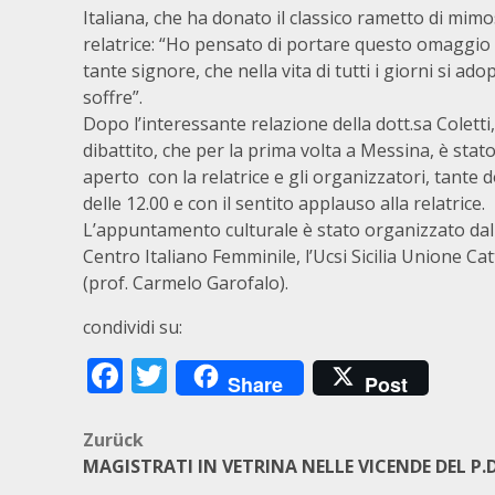
Italiana, che ha donato il classico rametto di mimosa
relatrice: “Ho pensato di portare questo omaggio f
tante signore, che nella vita di tutti i giorni si 
soffre”.
Dopo l’interessante relazione della
dott.sa
Coletti,
dibattito, che per la prima volta a Messina, è sta
aperto con la relatrice e gli organizzatori, tante
delle 12.00 e con il sentito applauso alla relatrice.
L’appuntamento culturale è stato organizzato dall’I
Centro Italiano Femminile, l’Ucsi Sicilia Unione Ca
(prof. Carmelo Garofalo).
condividi su:
Facebook
Twitter
Share
Post
Beitragsnavigation
Zurück
MAGISTRATI IN VETRINA NELLE VICENDE DEL P.D