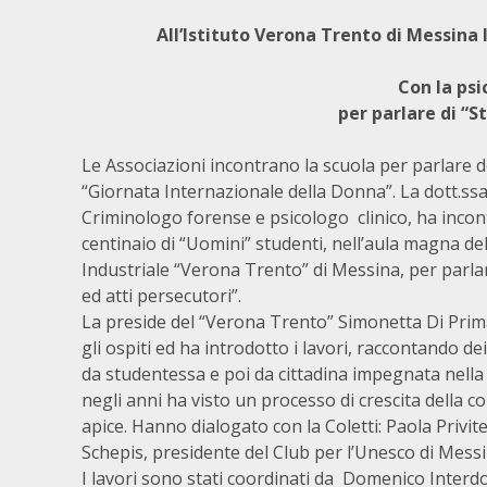
All’Istituto Verona Trento di Messina
Con la psi
per parlare di “S
Le Associazioni incontrano la scuola per parlare d
“Giornata Internazionale della Donna”. La dott.ssa 
Criminologo forense e psicologo clinico, ha inco
centinaio di “Uomini” studenti, nell’aula magna dell
Industriale “Verona Trento” di Messina, per parlar
ed atti persecutori”.
La preside del “Verona Trento” Simonetta Di Prim
gli ospiti ed ha introdotto i lavori, raccontando de
da studentessa e poi da cittadina impegnata nella 
negli anni ha visto un processo di crescita della 
apice. Hanno dialogato con la Coletti: Paola Privit
Schepis, presidente del Club per l’Unesco di Messi
I lavori sono stati coordinati da Domenico Interdo