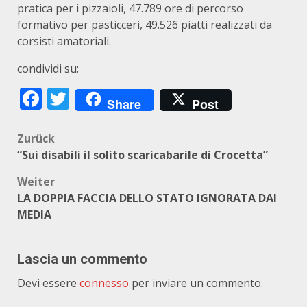
pratica per i pizzaioli, 47.789 ore di percorso
formativo per pasticceri, 49.526 piatti realizzati da
corsisti amatoriali.
condividi su:
Facebook
Twitter
Share
Post
Beitragsnavigation
Zurück
“Sui disabili il solito scaricabarile di Crocetta”
Weiter
LA DOPPIA FACCIA DELLO STATO IGNORATA DAI
MEDIA
Lascia un commento
Devi essere
connesso
per inviare un commento.