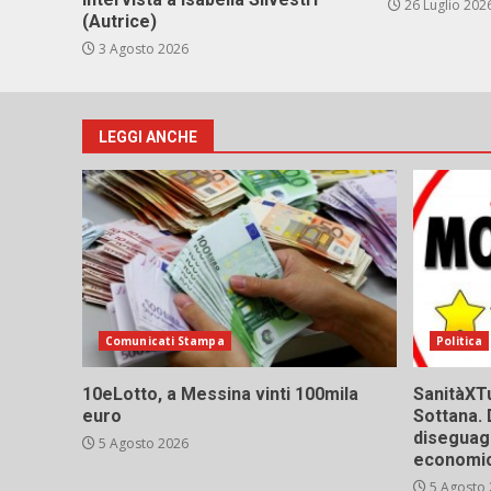
26 Luglio 202
(Autrice)
3 Agosto 2026
LEGGI ANCHE
Comunicati Stampa
Politica
10eLotto, a Messina vinti 100mila
SanitàXTu
euro
Sottana. 
diseguagl
5 Agosto 2026
economic
5 Agosto