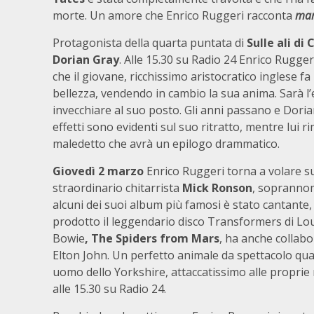
morte. Un amore che Enrico Ruggeri racconta
mar
Protagonista della quarta puntata di
Sulle ali di
Dorian Gray
. Alle 15.30 su Radio 24 Enrico Rugger
che il giovane, ricchissimo aristocratico inglese f
bellezza, vendendo in cambio la sua anima. Sarà l’e
invecchiare al suo posto. Gli anni passano e Dorian
effetti sono evidenti sul suo ritratto, mentre lui
maledetto che avrà un epilogo drammatico.
Giovedì 2 marzo
Enrico Ruggeri torna a volare sul
straordinario chitarrista
Mick Ronson
, soprannom
alcuni dei suoi album più famosi è stato cantante
prodotto il leggendario disco Transformers di Lou
Bowie
, The Spiders from Mars
, ha anche collab
Elton John. Un perfetto animale da spettacolo qu
uomo dello Yorkshire, attaccatissimo alle proprie r
alle 15.30 su Radio 24.