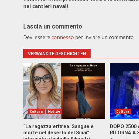
nei cantieri navali
Lascia un commento
Devi essere
connesso
per inviare un commento.
VERWANDTE GESCHICHTEN
Cultura
Notizie
Cultura
“La ragazza eritrea. Sangue e
DOPO 2500
morte nel deserto del Sinai”.
RITORNA A 
Intervista a Isabella Silvestri