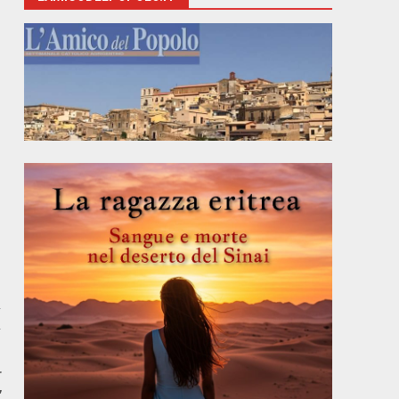
a
r
”