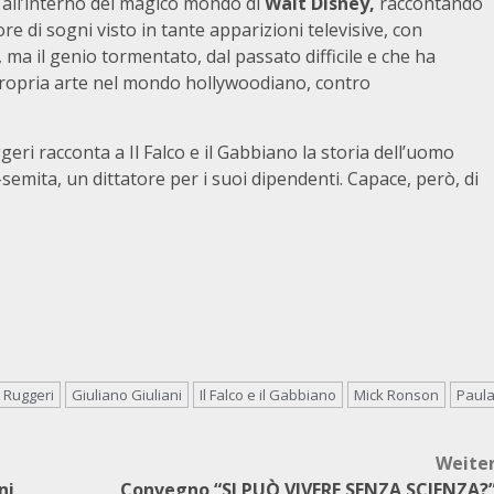
 all’interno del magico mondo di
Walt Disney,
raccontando
tore di sogni visto in tante apparizioni televisive, con
ma il genio tormentato, dal passato difficile e che ha
propria arte nel mondo hollywoodiano, contro
eri racconta a Il Falco e il Gabbiano la storia dell’uomo
-semita, un dittatore per i suoi dipendenti. Capace, però, di
 Ruggeri
Giuliano Giuliani
Il Falco e il Gabbiano
Mick Ronson
Paul
Weite
ni
Convegno “SI PUÒ VIVERE SENZA SCIENZA?