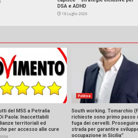
6
DSA e ADHD
18 Luglio 2026
Politica
tti del M5S a Petralia
South working. Tomarchio (F
Di Paola: Inaccettabili
richieste sono primo passo 
ianze territoriali ed
fuga dei cervelli. Proseguir
he per accesso alle cure
strada per garantire svilupp
occupazione in Sicilia”
 2026