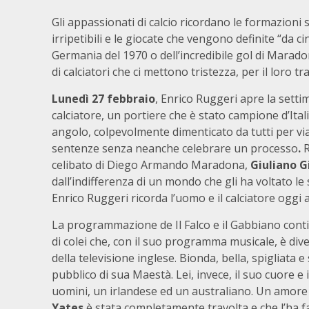
Gli appassionati di calcio ricordano le formazioni s
irripetibili e le giocate che vengono definite “da c
Germania del 1970 o dell’incredibile gol di Maradona
di calciatori che ci mettono tristezza, per il loro tr
Lunedì 27 febbraio
, Enrico Ruggeri apre la sett
calciatore, un portiere che è stato campione d’Ita
angolo, colpevolmente dimenticato da tutti per vi
sentenze senza neanche celebrare un processo
.
R
celibato di Diego Armando Maradona,
Giuliano G
dall’indifferenza di un mondo che gli ha voltato le 
Enrico Ruggeri ricorda l’uomo e il calciatore oggi a
La programmazione de Il Falco e il Gabbiano contin
di colei che, con il suo programma musicale, è div
della televisione inglese. Bionda, bella, spigliata e 
pubblico di sua Maestà. Lei, invece, il suo cuore e 
uomini, un irlandese ed un australiano. Un amore
Yates
è stata completamente travolta e che l’ha fa