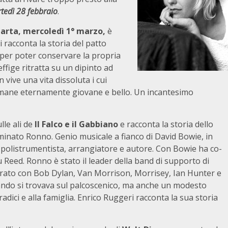
tedì 28 febbraio
.
 Carta, mercoledì 1° marzo,
è
i racconta la storia del patto
a per poter conservare la propria
ffige ritratta su un dipinto ad
 vive una vita dissoluta i cui
 rimane eternamente giovane e bello. Un incantesimo
le ali de
Il Falco e il Gabbiano
e racconta la storia dello
inato Ronno. Genio musicale a fianco di David Bowie, in
, polistrumentista, arrangiatore e autore. Con Bowie ha co-
 Reed. Ronno è stato il leader della band di supporto di
orato con Bob Dylan, Van Morrison, Morrisey, Ian Hunter e
ando si trovava sul palcoscenico, ma anche un modesto
adici e alla famiglia. Enrico Ruggeri racconta la sua storia