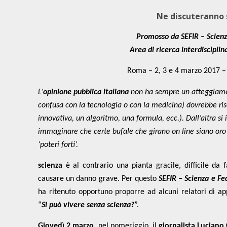
Ne discuteranno sc
Promosso da SEFIR – Scienza
Area di ricerca interdisciplin
Roma – 2, 3 e 4 marzo 2017 –
L’
opinione pubblica italiana
non ha sempre un atteggiamen
confusa con la tecnologia o con la medicina) dovrebbe ri
innovativa, un algoritmo, una formula, ecc.). Dall’altra si
immaginare che certe bufale che girano on line siano oro c
‘poteri forti’.
scienza
è al contrario una pianta gracile, difficile da f
causare un danno grave. Per questo
S
EFIR – Scienza e Fe
ha ritenuto opportuno proporre ad alcuni relatori di a
“
Si può vivere senza scienza?
”.
Giovedì 2 marzo
, nel pomeriggio, il
giornalista Luciano