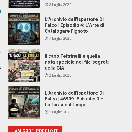
8 Luglio 2026
L’Archivio dell’Ispettore Di
Falco | Episodio 4: L’Arte di
Catalogare l’Ignoto
a
7 Luglio 2026
e
e
Il caso Feltrinelli e quella
a
nota speciale nei file segreti
della CIA
o
2 Luglio 2026
,
a
à
L’Archivio dell’Ispettore Di
Falco | 46909 -Episodio 3 –
a
La farsa e il fango
i
1 Luglio 2026
LAMICODELPOPOLO.IT