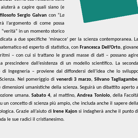
 aiuterà a capire quali siano (e
filosofo Sergio Galvan
con “
La
terà l’argomento di come possa
i “verità” in un momento storico
dicata a due specifiche ‘minacce’ per la scienza contemporanea. L
atematico ed esperto di statistica, con
Francesca Dell’Orto
, giovan
goritmi – con cui si trattano le grandi masse di dati – possano agir
 a prescindere dall’esistenza di un modello scientifico. La second
 di Ingegneria – proviene dal diffondersi dell’idea che lo svilupp
a Scienza. Nel pomeriggio di
venerdì 3 marzo
,
Silvano Tagliagambe
le dimensioni umanistiche della scienza. Seguirà un dibattito aperto 
omozione umana.
Sabato 4
, al mattino,
Andrea Toniolo
, della Facolt
su un concetto di scienza più ampio, che includa anche il sapere dell
logica. Grazie all’aiuto di
Irene Kajon
si indagherà anche il punto d
da le sue radici il cristianesimo.