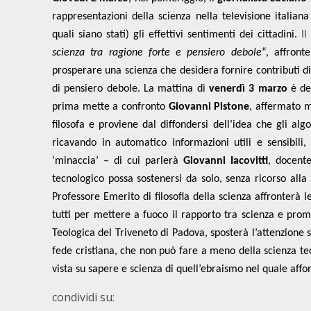
rappresentazioni della scienza nella televisione italiana
quali siano stati) gli effettivi sentimenti dei cittadini.
Il
scienza tra ragione forte e pensiero debole
“, affron
prosperare una scienza che desidera fornire contributi d
di pensiero debole. La mattina di
v
enerdì 3 marzo
è de
prima mette a confronto
Giovanni Pistone
, affermato m
filosofa e proviene dal diffondersi dell’idea che gli al
ricavando in automatico informazioni utili e sensibili,
‘minaccia’ – di cui parlerà
Giovanni Iacovitti
, docente
tecnologico possa sostenersi da solo, senza ricorso all
Professore Emerito di filosofia della scienza affronterà 
tutti per mettere a fuoco il rapporto tra scienza e pr
Teologica del Triveneto di Padova, sposterà l’attenzione 
fede cristiana, che non può fare a meno della scienza teo
vista su sapere e scienza di quell’ebraismo nel quale affon
condividi su: