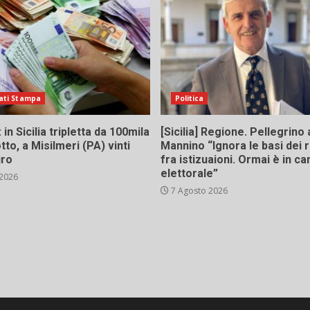
ati Stampa
Politica
in Sicilia tripletta da 100mila
[Sicilia] Regione. Pellegrino 
tto, a Misilmeri (PA) vinti
Mannino “Ignora le basi dei 
uro
fra istizuaioni. Ormai è in 
elettorale”
 2026
7 Agosto 2026