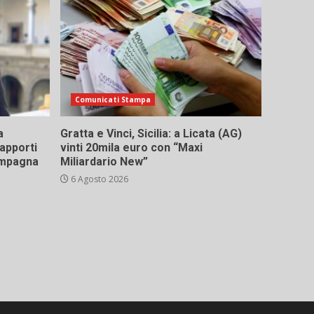
Comunicati Stampa
a
Gratta e Vinci, Sicilia: a Licata (AG)
rapporti
vinti 20mila euro con “Maxi
campagna
Miliardario New”
6 Agosto 2026