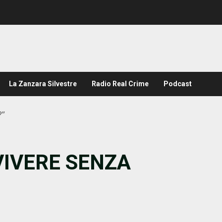
La Zanzara Silvestre
Radio Real Crime
Podcast
?”
 VIVERE SENZA