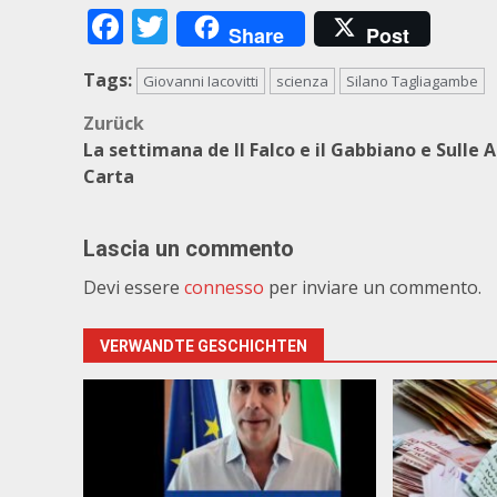
Facebook
Twitter
Share
Post
Tags:
Giovanni Iacovitti
scienza
Silano Tagliagambe
Beitragsnavigation
Zurück
La settimana de Il Falco e il Gabbiano e Sulle Al
Carta
Lascia un commento
Devi essere
connesso
per inviare un commento.
VERWANDTE GESCHICHTEN