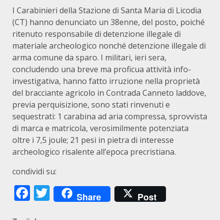
I Carabinieri della Stazione di Santa Maria di Licodia
(CT) hanno denunciato un 38enne, del posto, poiché
ritenuto responsabile di detenzione illegale di
materiale archeologico nonché detenzione illegale di
arma comune da sparo. I militari, ieri sera,
concludendo una breve ma proficua attività info-
investigativa, hanno fatto irruzione nella proprietà
del bracciante agricolo in Contrada Canneto laddove,
previa perquisizione, sono stati rinvenuti e
sequestrati: 1 carabina ad aria compressa, sprovvista
di marca e matricola, verosimilmente potenziata
oltre i 7,5 joule; 21 pesi in pietra di interesse
archeologico risalente all’epoca precristiana.
condividi su:
Facebook
Twitter
Share
Post