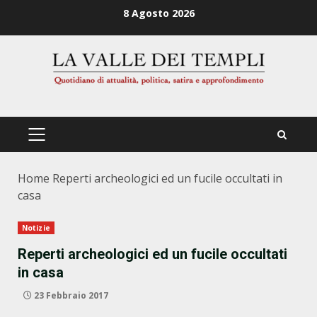
Zum
8 Agosto 2026
Inhalt
springen
PRIMÄRES
MENÜ
Home
Reperti archeologici ed un fucile occultati in
casa
Notizie
Reperti archeologici ed un fucile occultati
in casa
23 Febbraio 2017