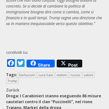
azioni che non siano confuse. Oggi bisogna andare al
concreto. Se si decide di cambiare la politica di
immigrazione bisogna dire come si cambia, come si
finanzia e in quali tempi. Trump segna una direzione che
va in maniera inequivocabile verso questo obiettivo.”
condividi su:
Facebook
Twitter
Share
Post
Tags:
berlusconi
Luca Saia
meloni
russia
salvini
Trump
Beitragsnavigation
Zurück
Droga: I Carabinieri stanno eseguendo 86 misure
cautelari contro il clan “Puccinelli”, nel rione
Traiano. Market della droga