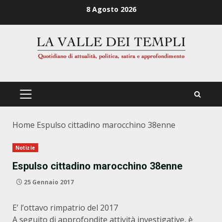
Zum
8 Agosto 2026
Inhalt
springen
PRIMÄRES
MENÜ
Home
Espulso cittadino marocchino 38enne
Notizie
Espulso cittadino marocchino 38enne
25 Gennaio 2017
E’ l’ottavo rimpatrio del 2017
A seguito di approfondite attività investigative, è