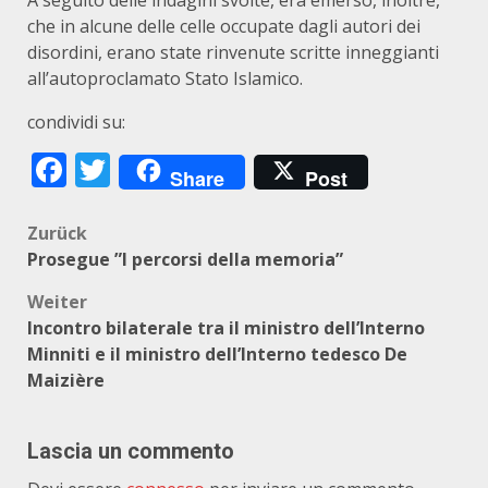
A seguito delle indagini svolte, era emerso, inoltre,
che in alcune delle celle occupate dagli autori dei
disordini, erano state rinvenute scritte inneggianti
all’autoproclamato Stato Islamico.
condividi su:
Facebook
Twitter
Share
Post
Beitragsnavigation
Zurück
Prosegue ”I percorsi della memoria”
Weiter
Incontro bilaterale tra il ministro dell’Interno
Minniti e il ministro dell’Interno tedesco De
Maizière
Lascia un commento