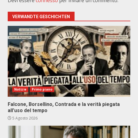
Devi essere
connesso
per inviare un commento.
VERWANDTE GESCHICHTEN
Notizie
Primo piano
Falcone, Borsellino, Contrada e la verità piegata
all’uso del tempo
5 Agosto 2026