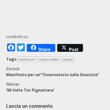
condividi su:
Facebook
Twitter
Share
Post
Tags:
berlusconi
mauro mellini
partito
Beitragsnavigation
Zurück
Manifesto per un’”Osservatorio sulla Giustizia”
Weiter
’90 Volte Tor Pignattara’
Lascia un commento