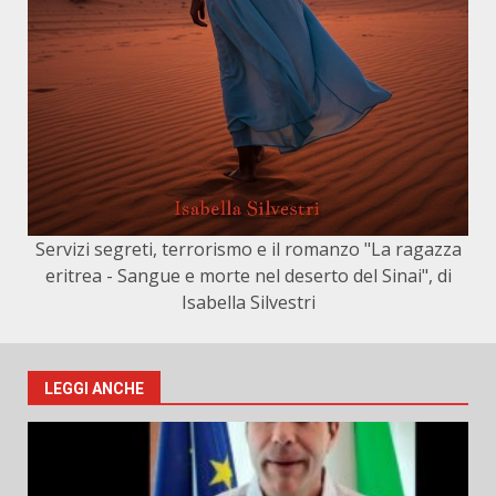
Servizi segreti, terrorismo e il romanzo "La ragazza
eritrea - Sangue e morte nel deserto del Sinai", di
Isabella Silvestri
LEGGI ANCHE