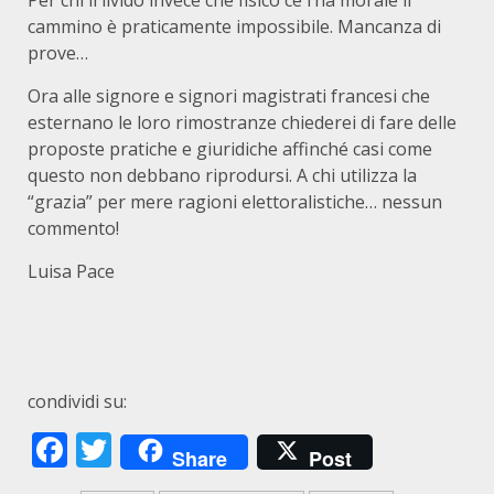
Per chi il livido invece che fisico ce l’ha morale il
cammino è praticamente impossibile. Mancanza di
prove…
Ora alle signore e signori magistrati francesi che
esternano le loro rimostranze chiederei di fare delle
proposte pratiche e giuridiche affinché casi come
questo non debbano riprodursi. A chi utilizza la
“grazia” per mere ragioni elettoralistiche… nessun
commento!
Luisa Pace
condividi su:
Facebook
Twitter
Share
Post