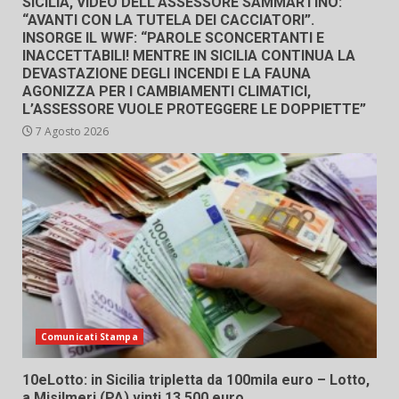
SICILIA, VIDEO DELL’ASSESSORE SAMMARTINO:
“AVANTI CON LA TUTELA DEI CACCIATORI”.
INSORGE IL WWF: “PAROLE SCONCERTANTI E
INACCETTABILI! MENTRE IN SICILIA CONTINUA LA
DEVASTAZIONE DEGLI INCENDI E LA FAUNA
AGONIZZA PER I CAMBIAMENTI CLIMATICI,
L’ASSESSORE VUOLE PROTEGGERE LE DOPPIETTE”
7 Agosto 2026
Comunicati Stampa
10eLotto: in Sicilia tripletta da 100mila euro – Lotto,
a Misilmeri (PA) vinti 13.500 euro