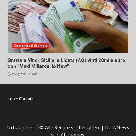
Comunicati Stampa
Gratta e Vinci, Sicilia: a Licata (AG) vinti 20mila euro
con “Maxi Miliardario New”
6 Agosto 2026
Info e Contatti
Urheberrecht © Alle Rechte vorbehalten.
|
DarkNews
von AF themes.