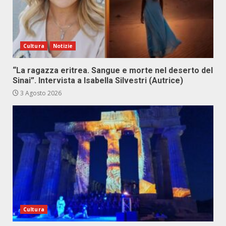
Cultura
Notizie
“La ragazza eritrea. Sangue e morte nel deserto del
Sinai”. Intervista a Isabella Silvestri (Autrice)
3 Agosto 2026
Cultura