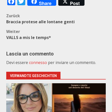
Facebook
Twitter
Share
Post
Beitragsnavigation
Zurück
Braccia protese alle lontane genti
Weiter
VALLS a mis le temps*
Lascia un commento
Devi essere
connesso
per inviare un commento.
VERWANDTE GESCHICHTEN