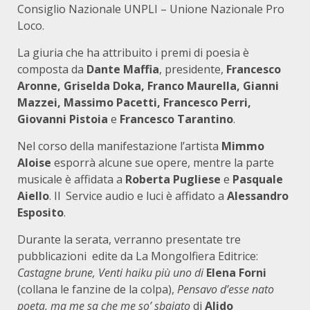
Consiglio Nazionale UNPLI – Unione Nazionale Pro
Loco.
La giuria che ha attribuito i premi di poesia è
composta da
Dante Maffia
, presidente,
Francesco
Aronne, Griselda Doka, Franco Maurella, Gianni
Mazzei, Massimo Pacetti, Francesco Perri,
Giovanni Pistoia
e
Francesco Tarantino
.
Nel corso della manifestazione l’artista
Mimmo
Aloise
esporrà alcune sue opere, mentre la parte
musicale è affidata a
Roberta Pugliese
e
Pasquale
Aiello
. Il Service audio e luci è affidato a
Alessandro
Esposito
.
Durante la serata, verranno presentate tre
pubblicazioni edite da La Mongolfiera Editrice:
Castagne brune, Venti haiku più uno di
Elena Forni
(collana le fanzine de la colpa),
Pensavo d’esse nato
poeta, ma me sa che me so’ sbajato
di
Alido