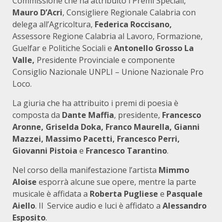
Commissione che ha attribuito i Premi Speciali,
Mauro D’Acri
, Consigliere Regionale Calabria con
delega all’Agricoltura,
Federica Roccisano,
Assessore Regione Calabria al Lavoro, Formazione,
Guelfar e Politiche Sociali e
Antonello Grosso La
Valle,
Presidente Provinciale e componente
Consiglio Nazionale UNPLI – Unione Nazionale Pro
Loco.
La giuria che ha attribuito i premi di poesia è
composta da
Dante Maffia
, presidente,
Francesco
Aronne, Griselda Doka, Franco Maurella, Gianni
Mazzei, Massimo Pacetti, Francesco Perri,
Giovanni Pistoia
e
Francesco Tarantino
.
Nel corso della manifestazione l’artista
Mimmo
Aloise
esporrà alcune sue opere, mentre la parte
musicale è affidata a
Roberta Pugliese
e
Pasquale
Aiello
. Il Service audio e luci è affidato a
Alessandro
Esposito
.