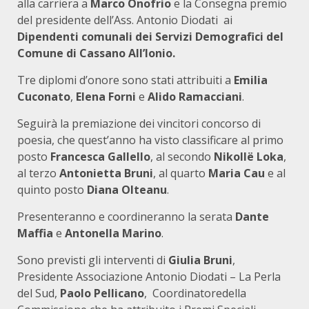
alla carriera a
Marco Onofrio
e la Consegna premio
del presidente dell’Ass. Antonio Diodati ai
Dipendenti comunali dei Servizi Demografici del
Comune di Cassano All’Ionio.
Tre diplomi d’onore sono stati attribuiti a
Emilia
Cuconato
,
Elena Forni
e
Alido Ramacciani
.
Seguirà la premiazione dei vincitori concorso di
poesia, che quest’anno ha visto classificare al primo
posto
Francesca Gallello
, al secondo
Nikollë Loka
,
al terzo
Antonietta Bruni
, al quarto
Maria Cau
e al
quinto posto
Diana Olteanu
.
Presenteranno e coordineranno la serata
Dante
Maffia
e
Antonella Marino
.
Sono previsti gli interventi di
Giulia Bruni
,
Presidente Associazione Antonio Diodati – La Perla
del Sud,
Paolo Pellicano
, Coordinatoredella