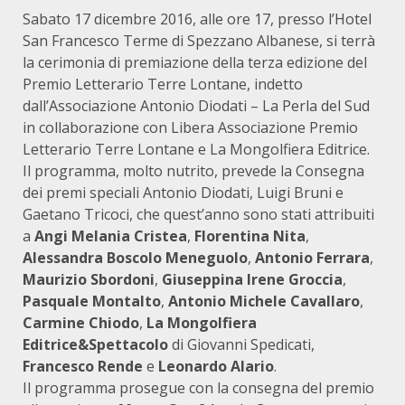
Sabato 17 dicembre 2016, alle ore 17, presso l’Hotel
San Francesco Terme di Spezzano Albanese, si terrà
la cerimonia di premiazione della terza edizione del
Premio Letterario Terre Lontane, indetto
dall’Associazione Antonio Diodati – La Perla del Sud
in collaborazione con Libera Associazione Premio
Letterario Terre Lontane e La Mongolfiera Editrice.
Il programma, molto nutrito, prevede la Consegna
dei premi speciali Antonio Diodati, Luigi Bruni e
Gaetano Tricoci, che quest’anno sono stati attribuiti
a
Angi Melania Cristea
,
Florentina Nita
,
Alessandra Boscolo Meneguolo
,
Antonio Ferrara
,
Maurizio Sbordoni
,
Giuseppina Irene Groccia
,
Pasquale Montalto
,
Antonio Michele Cavallaro
,
Carmine Chiodo
,
La Mongolfiera
Editrice&Spettacolo
di Giovanni Spedicati,
Francesco Rende
e
Leonardo Alario
.
Il programma prosegue con la consegna del premio