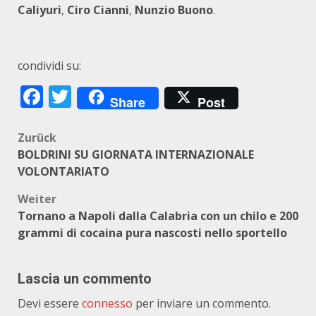
Caliyuri
,
Ciro Cianni
,
Nunzio Buono
.
condividi su:
Facebook
Twitter
Share
Post
Beitragsnavigation
Zurück
BOLDRINI SU GIORNATA INTERNAZIONALE
VOLONTARIATO
Weiter
Tornano a Napoli dalla Calabria con un chilo e 200
grammi di cocaina pura nascosti nello sportello
Lascia un commento
Devi essere
connesso
per inviare un commento.