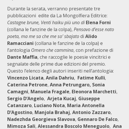
Durante la serata, verranno presentate tre
pubblicazioni edite da La Mongolfiera Editrice:
Castagne brune, Venti haiku più uno di
Elena Forni
(collana le fanzine de la colpa),
Pensavo d’esse nato
poeta, ma me sa che me so’ sbajato
di
Alido
Ramacciani
(collana le fanzine de la colpa) e
l’antologia
Omero che cammina
, con prefazione di
Dante Maffia
, che raccoglie le poesie vincitrici e
segnalate delle prime due edizioni del premio.
Questo l’elenco degli autori inseriti nell’antologia:
Vincenzo Licata
,
Anila Dahriu
,
Fatime Kulli
,
Caterina Petrone
,
Anna Petrungaro,
Sonia
Camagni
,
Manuela Fragale
,
Eleonora Marchetti
,
Sergio D’Angelo
,
Arjeta Kucaj
,
Giuseppe
Catanzaro
,
Luciano Nota
,
Maria Antonella
D’Agostino
,
Manjola Brahaj
,
Antonio Zazzaro
,
Nadezhda Georgieva Slavova
,
Gennaro De Falco
,
Mimoza Sali
,
Alessandra Boscolo Meneguolo
,
Ana