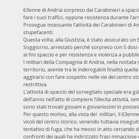
63enne di Andria sorpreso dai Carabinieri a spacci
fare i suoi traffici, oppone resistenza durante l’ar
Prosegue incessante l’attività dei Carabinieri di A
stupefacenti.
Questa volta, alla Giustizia, è stato assicurato u
Soggiorno, arrestato perché sorpreso con 5 dosi 
ai fini spaccio e per resistenza e violenza a pubblic
I militari della Compagnia di Andria, nella nottata 
territorio, avente tra le inderogabili finalità que
aggirarsi con fare sospetto nelle vie del centro st
restrittiva.
L’attività di spaccio del sorvegliato speciale era g
dell’anno nell’atto di compiere l’illecita attività, s
sono stati trovati giovani e giovanissimi in posse
Per questo motivo, alla vista dei militari, il 63en
vicoli del centro storico, venendo tuttavia insegu
tentativo di fuga, che ha messo in atto cercando di 
confronti dei quali ha indirizzato frasi minacciose 