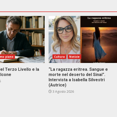
imo piano
Cultura
Notizie
el Terzo Livello e la
“La ragazza eritrea. Sangue e
alcone
morte nel deserto del Sinai”.
Intervista a Isabella Silvestri
6
(Autrice)
3 Agosto 2026