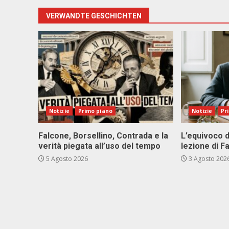
VERWANDTE GESCHICHTEN
Notizie
Primo piano
Notizie
Pr
Falcone, Borsellino, Contrada e la
L’equivoco d
verità piegata all’uso del tempo
lezione di F
5 Agosto 2026
3 Agosto 202