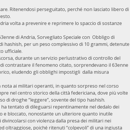
are. Ritenendosi perseguitato, perché non lasciato libero di
resto.
ndria volta a prevenire e reprimere lo spaccio di sostanze
n 63enne di Andria, Sorvegliato Speciale con Obbligo di
di hashish, per un peso complessivo di 10 grammi, detenute
o ufficiale.
scorsa, durante un servizio perlustrativo di controllo del
lla di contrastare il fenomeno citato, sorprendevano il 63enne
orico, eludendo gli obblighi impostigli dalla misura
ià nota ai militari operanti, in quanto sorpreso nel corso
empre nel centro storico della città federiciana, dove più volte
sso di droghe “leggere”, sovente del tipo hashish.
ne ha tentato di dileguarsi repentinamente nel dedalo dei
ito e bloccato, nonostante un ulteriore quanto inutile
divincolarsi con violenza dalla presa dei militari nei
ed oltraggiose, poiché ritenuti “colpevoli” di una ingiusta