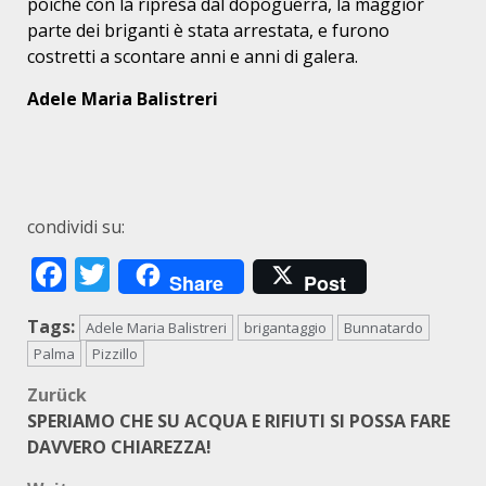
poiché con la ripresa dal dopoguerra, la maggior
parte dei briganti è stata arrestata, e furono
costretti a scontare anni e anni di galera.
Adele Maria Balistreri
condividi su:
Facebook
Twitter
Share
Post
Tags:
Adele Maria Balistreri
brigantaggio
Bunnatardo
Palma
Pizzillo
Beitragsnavigation
Zurück
SPERIAMO CHE SU ACQUA E RIFIUTI SI POSSA FARE
DAVVERO CHIAREZZA!