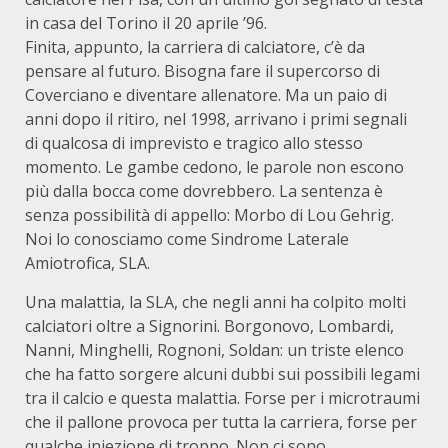
in casa del Torino il 20 aprile ’96.
Finita, appunto, la carriera di calciatore, c’è da
pensare al futuro. Bisogna fare il supercorso di
Coverciano e diventare allenatore. Ma un paio di
anni dopo il ritiro, nel 1998, arrivano i primi segnali
di qualcosa di imprevisto e tragico allo stesso
momento. Le gambe cedono, le parole non escono
più dalla bocca come dovrebbero. La sentenza è
senza possibilità di appello: Morbo di Lou Gehrig.
Noi lo conosciamo come Sindrome Laterale
Amiotrofica, SLA.
Una malattia, la SLA, che negli anni ha colpito molti
calciatori oltre a Signorini. Borgonovo, Lombardi,
Nanni, Minghelli, Rognoni, Soldan: un triste elenco
che ha fatto sorgere alcuni dubbi sui possibili legami
tra il calcio e questa malattia. Forse per i microtraumi
che il pallone provoca per tutta la carriera, forse per
qualche iniezione di troppo. Non ci sono