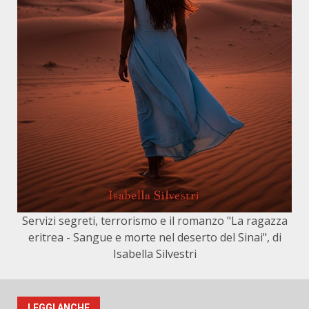
Servizi segreti, terrorismo e il romanzo "La ragazza
eritrea - Sangue e morte nel deserto del Sinai", di
Isabella Silvestri
LEGGI ANCHE