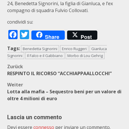
24, Benedetta Signorini, la figlia di Gianluca, e l’ex
compagno di squadra Fulvio Collovati.
condividi su:
Facebook
Twitter
Share
Post
Tags:
Benedetta Signorini
Enrico Ruggeri
Gianluca
Signorini
Il Falco e il Gabbiano
Morbo di Lou Gehrig
Beitragsnavigation
Zurück
RESPINTO IL RICORSO “ACCHIAPPAALLOCCHI”
Weiter
Lotta alla mafia – Sequestro beni per un valore di
oltre 4 milioni di euro
Lascia un commento
Devi essere
connesso
per inviare un commento.