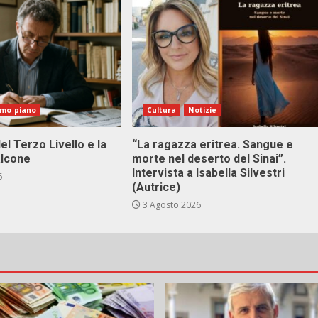
imo piano
Cultura
Notizie
el Terzo Livello e la
“La ragazza eritrea. Sangue e
alcone
morte nel deserto del Sinai”.
Intervista a Isabella Silvestri
6
(Autrice)
3 Agosto 2026