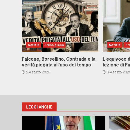
Notizie
Primo piano
Notizie
Pr
Falcone, Borsellino, Contrada e la
L’equivoco d
verità piegata all’uso del tempo
lezione di F
5 Agosto 2026
3 Agosto 202
LEGGI ANCHE