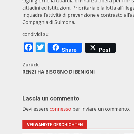
Ogni giorno la Guardia di Finanza opera per ripristi
cittadini ed Istituzioni. Prioritaria è la lotta all’il
inquadra l’attività di prevenzione e contrasto all’a
Compagnia di Sulmona.
condividi su:
Facebook
Twitter
Share
Post
Beitragsnavigation
Zurück
RENZI HA BISOGNO DI BENIGNI
Lascia un commento
Devi essere
connesso
per inviare un commento.
VERWANDTE GESCHICHTEN