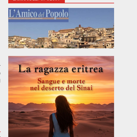
r
O
I