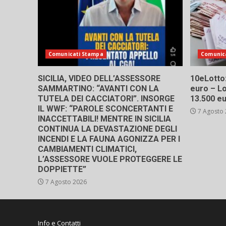
Comunicati Stampa
Comunic
SICILIA, VIDEO DELL’ASSESSORE
10eLotto: 
SAMMARTINO: “AVANTI CON LA
euro – Lo
TUTELA DEI CACCIATORI”. INSORGE
13.500 e
IL WWF: “PAROLE SCONCERTANTI E
7 Agosto
INACCETTABILI! MENTRE IN SICILIA
CONTINUA LA DEVASTAZIONE DEGLI
INCENDI E LA FAUNA AGONIZZA PER I
CAMBIAMENTI CLIMATICI,
L’ASSESSORE VUOLE PROTEGGERE LE
DOPPIETTE”
7 Agosto 2026
Info e Contatti