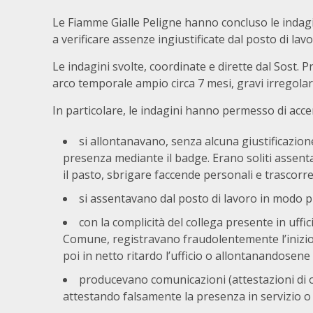
Le Fiamme Gialle Peligne hanno concluso le indagin
a verificare assenze ingiustificate dal posto di l
Le indagini svolte, coordinate e dirette dal Sost. P
arco temporale ampio circa 7 mesi, gravi irregola
In particolare, le indagini hanno permesso di accer
si allontanavano, senza alcuna giustificazion
presenza mediante il badge. Erano soliti assent
il pasto, sbrigare faccende personali e trascorr
si assentavano dal posto di lavoro in modo pr
con la complicità del collega presente in uffi
Comune, registravano fraudolentemente l’inizio 
poi in netto ritardo l’ufficio o allontanandosene 
producevano comunicazioni (attestazioni di o
attestando falsamente la presenza in servizio o gli