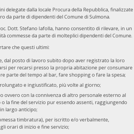
i delegate dalla locale Procura della Repubblica, finalizzate
avoro da parte di dipendenti del Comune di Sulmona.
roc. Dott. Stefano Iafolla, hanno consentito di rilevare, in un
rità commesse da parte di molteplici dipendenti del Comune.
tare che questi ultimi:
e, dal posto di lavoro subito dopo aver registrato la loro
arsi per recarsi presso la propria abitazione per consumare
ere parte del tempo al bar, fare shopping o fare la spesa;
olungato e ingiustificato, più volte al giorno;
cio ovvero con la connivenza di altro personale esterno al
o la fine del servizio pur essendo assenti, raggiungendo
in largo anticipo;
messa timbratura), per iscritto e/o verbalmente,
 orari di inizio e fine servizio;