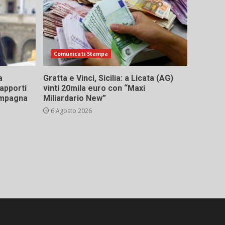
Comunicati Stampa
a
Gratta e Vinci, Sicilia: a Licata (AG)
rapporti
vinti 20mila euro con “Maxi
campagna
Miliardario New”
6 Agosto 2026