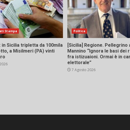
ati Stampa
Politica
in Sicilia tripletta da 100mila
[Sicilia] Regione. Pellegrino 
tto, a Misilmeri (PA) vinti
Mannino “Ignora le basi dei 
uro
fra istizuaioni. Ormai è in 
elettorale”
 2026
7 Agosto 2026