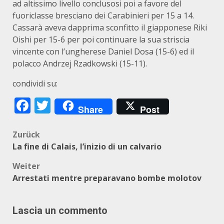
ad altissimo livello conclusosi poi a favore del
fuoriclasse bresciano dei Carabinieri per 15 a 14.
Cassarà aveva dapprima sconfitto il giapponese Riki
Oishi per 15-6 per poi continuare la sua striscia
vincente con l’ungherese Daniel Dosa (15-6) ed il
polacco Andrzej Rzadkowski (15-11).
condividi su:
Facebook
Twitter
Share
Post
Beitragsnavigation
Zurück
La fine di Calais, l’inizio di un calvario
Weiter
Arrestati mentre preparavano bombe molotov
Lascia un commento