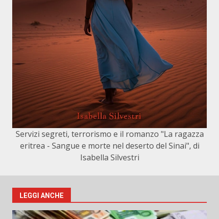
Servizi segreti, terrorismo e il romanzo "La ragazza
eritrea - Sangue e morte nel deserto del Sinai", di
Isabella Silvestri
LEGGI ANCHE