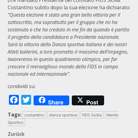
(tre mandati) Presidente del Comitato FIDS Sicilia.
Costantino subito dopo la sua elezione ha dichiarato:
“Questa elezione è stata una gran bella vittoria per il
sottoscritto, ma soprattutto per il gruppo che mi ha
sostenuto e che ha creduto in me fin da quando è partito
il progetto della candidatura a Presidente nazionale.
Sarà la vittoria della Danza sportiva italiana e dei nostri
Atleti ballerini, a loro prometto il massimo dell’impegno,
lavoreremo in questo quadriennio olimpico, per far
crescere il meraviglioso mondo della FIDS in campo
nazionale ed internazionale”.
condividi su:
Facebook
Twitter
Share
Post
Tags:
costantino
danza sportiva
FIDS Sicilia
Merito
Sportivo
Beitragsnavigation
Zurück