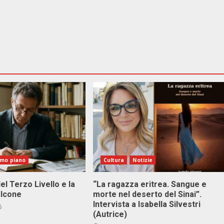
imo piano
Cultura
Notizie
el Terzo Livello e la
“La ragazza eritrea. Sangue e
alcone
morte nel deserto del Sinai”.
Intervista a Isabella Silvestri
6
(Autrice)