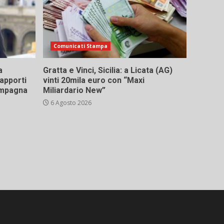
Comunicati Stampa
a
Gratta e Vinci, Sicilia: a Licata (AG)
rapporti
vinti 20mila euro con “Maxi
campagna
Miliardario New”
6 Agosto 2026