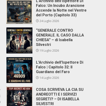
L’Archivio dell’Ispettore Di
Falco: Un Incubo Arancione
Accende la Notte nel Ventre
del Porto (Capitolo 33)
24 Luglio 2026
“GENERALE CONTRO
GENERALE. IL CASO DALLA
CHIESA” – di Isabella
Silvestri
19 Luglio 2026
L’Archivio dell’Ispettore Di
Falco | Capitolo 32: Il
Guardiano del Faro
14 Luglio 2026
COSA SCRIVEVA LA CIA SU
r
ANDREOTTI E I SERVIZI
i
SEGRETI? – DI ISABELLA
a
SILVESTRI