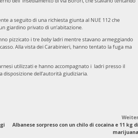
interno dell’ insediamento di via Borori, che stavano tentando
ente a seguito di una richiesta giunta al NUE 112 che
 un giardino privato di un’abitazione.
nno pizzicato i tre
baby
ladri mentre stavano armeggiando
scasso. Alla vista dei Carabinieri, hanno tentato la fuga ma
rnesi utilizzati e hanno accompagnato i ladri presso il
a disposizione dell’autorità giudiziaria.
Weite
gi
Albanese sorpreso con un chilo di cocaina e 11 kg d
marijuan