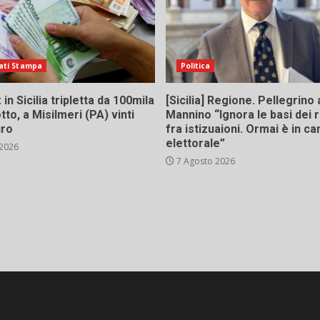
ati Stampa
Politica
in Sicilia tripletta da 100mila
[Sicilia] Regione. Pellegrino 
tto, a Misilmeri (PA) vinti
Mannino “Ignora le basi dei 
uro
fra istizuaioni. Ormai è in 
elettorale”
 2026
7 Agosto 2026