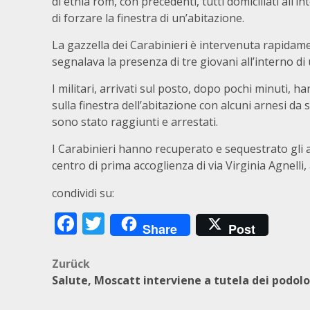
di etnia rom, con precedenti, tutti domiciliati all’
di forzare la finestra di un’abitazione.
La gazzella dei Carabinieri è intervenuta rapidam
segnalava la presenza di tre giovani all’interno di
I militari, arrivati sul posto, dopo pochi minuti, ha
sulla finestra dell’abitazione con alcuni arnesi da 
sono stato raggiunti e arrestati.
I Carabinieri hanno recuperato e sequestrato gli a
centro di prima accoglienza di via Virginia Agnelli, 
condividi su:
Facebook
Twitter
Share
Post
Beitragsnavigation
Zurück
Salute, Moscatt interviene a tutela dei podolo