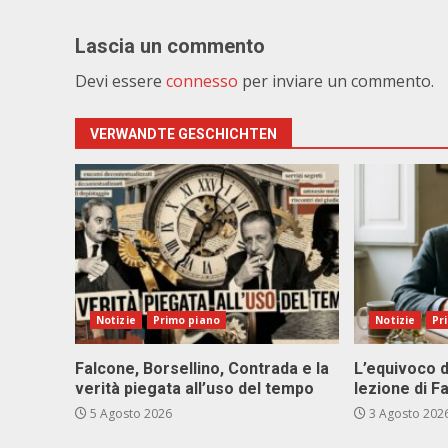
Lascia un commento
Devi essere
connesso
per inviare un commento.
VERWANDTE GESCHICHTEN
Notizie
Primo piano
Notizie
Pr
Falcone, Borsellino, Contrada e la
L’equivoco d
verità piegata all’uso del tempo
lezione di F
5 Agosto 2026
3 Agosto 202