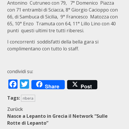
Antonino Cutruneo con 79, 7° Domenico Piazza
con 71 entrambi di Sciacca, 8° Giorgio Cacioppo con
66, di Sambuca di Sicilia, 9° Francesco Matozza con
65, 10° Enzo Tramuta con 64, 11° Lillo Lino con 40
punti questi ultimi tre tutti riberesi.
I concorrenti soddisfatti della bella gara si
complimentano con tutto lo staff.
condividi su:
Facebook
Twitter
Share
Post
Tags:
ribera
Beitragsnavigation
Zurück
Nasce a Lepanto in Grecia il Network “Sulle
Rotte di Lepanto”