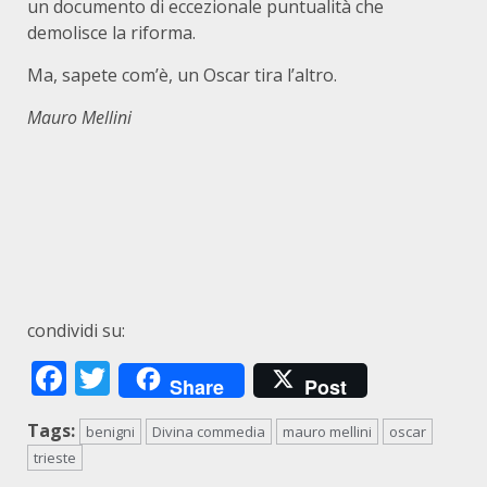
un documento di eccezionale puntualità che
demolisce la riforma.
Ma, sapete com’è, un Oscar tira l’altro.
Mauro Mellini
condividi su:
Facebook
Twitter
Share
Post
Tags:
benigni
Divina commedia
mauro mellini
oscar
trieste