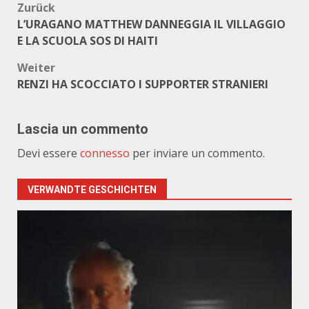
Beitragsnavigation
Zurück
L’URAGANO MATTHEW DANNEGGIA IL VILLAGGIO
E LA SCUOLA SOS DI HAITI
Weiter
RENZI HA SCOCCIATO I SUPPORTER STRANIERI
Lascia un commento
Devi essere
connesso
per inviare un commento.
VERWANDTE GESCHICHTEN