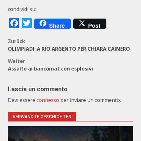
condividi su:
Facebook
Twitter
Share
Post
Beitragsnavigation
Zurück
OLIMPIADI: A RIO ARGENTO PER CHIARA CAINERO
Weiter
Assalto ai bancomat con esplosivi
Lascia un commento
Devi essere
connesso
per inviare un commento.
VERWANDTE GESCHICHTEN