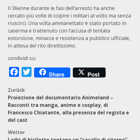
Il 36enne durante le fasi dell’arresto ha anche
cercato più volte di colpire i militari al volto ma senza
riuscirci. Una volta ammanettato è stato portato in
caserma e trattenuto con l’accusa di tentata
estorsione, minacce e resistenza a pubblico ufficiale,
in attesa del rito direttissimo.
condividi su:
Facebook
Twitter
Share
Post
Beitragsnavigation
Zurück
Proiezione del documentario Animeland –
Racconti tra manga, anime e cosplay, di
Francesco Chiatante, alla presenza del regista e
del cast
Weiter
Ladri di bicilette tentano un “cavallo di ritorno”