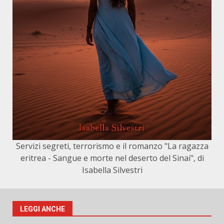
Servizi segreti, terrorismo e il romanzo "La ragazza
eritrea - Sangue e morte nel deserto del Sinai", di
Isabella Silvestri
LEGGI ANCHE