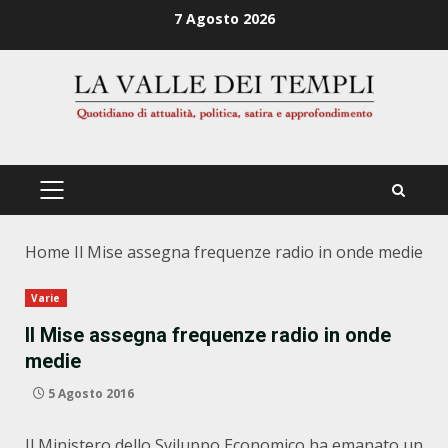
Zum
7 Agosto 2026
Inhalt
springen
PRIMÄRES
MENÜ
Home
Il Mise assegna frequenze radio in onde medie
Varie
Il Mise assegna frequenze radio in onde
medie
5 Agosto 2016
Il Ministero dello Sviluppo Economico ha emanato un