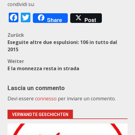
condividi su:
Facebook
Twitter
Share
Post
Beitragsnavigation
Zurück
Eseguite altre due espulsioni: 106 in tutto dal
2015
Weiter
E la monnezza resta in strada
Lascia un commento
Devi essere
connesso
per inviare un commento.
VERWANDTE GESCHICHTEN