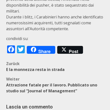
disponibilità dei pusher, è stato sequestrato dai
militari.
Durante i blitz, i Carabinieri hanno anche identificato
numerosissimi acquirenti, tutti segnalati come
assuntori all’Autorità competente.
condividi su:
Facebook
Twitter
Share
Post
Beitragsnavigation
Zurück
E la monnezza resta in strada
Weiter
Attrazione fatale per il lavoro. Pubblicato uno
studio sul “Journal of Management”
Lascia un commento