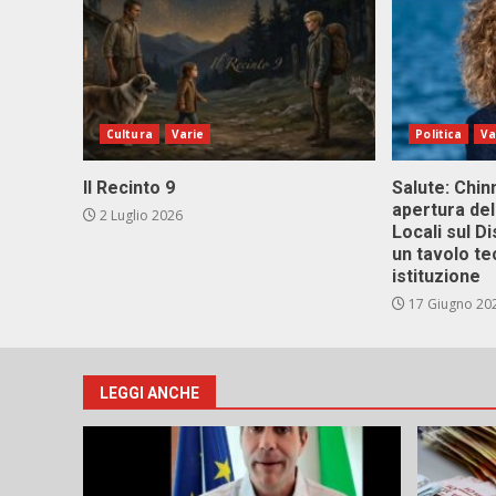
Cultura
Varie
Politica
Va
Il Recinto 9
Salute: Chinn
apertura del
2 Luglio 2026
Locali sul D
un tavolo te
istituzione
17 Giugno 20
LEGGI ANCHE