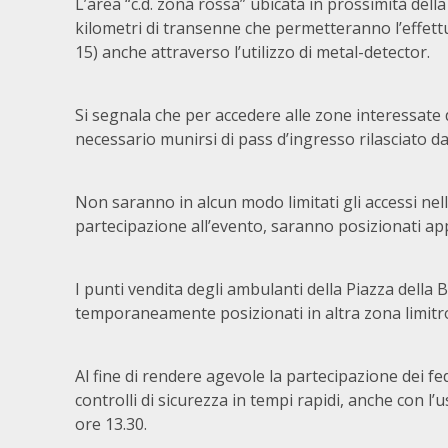
L’area “c.d. zona rossa” ubicata in prossimità della 
kilometri di transenne che permetteranno l’effettu
15) anche attraverso l’utilizzo di metal-detector.
Si segnala che per accedere alle zone interessate d
necessario munirsi di pass d’ingresso rilasciato dal
Non saranno in alcun modo limitati gli accessi nell
partecipazione all’evento, saranno posizionati ap
I punti vendita degli ambulanti della Piazza della 
temporaneamente posizionati in altra zona limitr
Al fine di rendere agevole la partecipazione dei fed
controlli di sicurezza in tempi rapidi, anche con l’
ore 13.30.