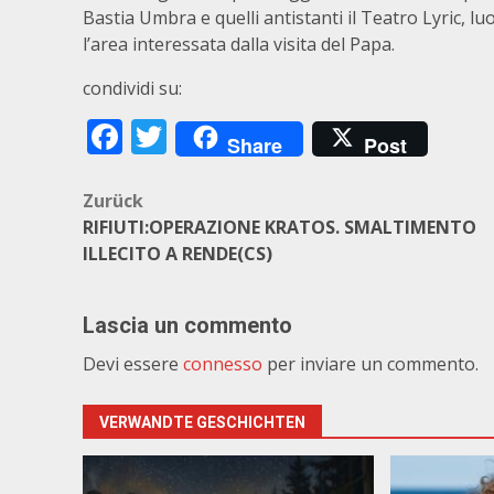
Bastia Umbra e quelli antistanti il Teatro Lyric, l
l’area interessata dalla visita del Papa.
condividi su:
Facebook
Twitter
Share
Post
Beitragsnavigation
Zurück
RIFIUTI:OPERAZIONE KRATOS. SMALTIMENTO
ILLECITO A RENDE(CS)
Lascia un commento
Devi essere
connesso
per inviare un commento.
VERWANDTE GESCHICHTEN