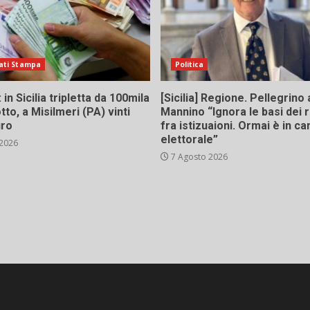
ati Stampa
Politica
in Sicilia tripletta da 100mila
[Sicilia] Regione. Pellegrino 
tto, a Misilmeri (PA) vinti
Mannino “Ignora le basi dei 
uro
fra istizuaioni. Ormai è in 
elettorale”
 2026
7 Agosto 2026