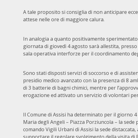
A tale proposito si consiglia di non anticipare ecc
attese nelle ore di maggiore calura.
In analogia a quanto positivamente sperimentato in
giornata di giovedì 4 agosto sarà allestita, presso
sala operativa interforze per il coordinamento degl
Sono stati disposti servizi di soccorso e di assiste
presidio medico avanzato con la presenza di 8 ambu
di 3 batterie di bagni chimici, mentre per l’approv
erogazione ed attivato un servizio di volontari per 
Il Comune di Assisi ha determinato per il giorno 4
Maria degli Angeli – Piazza Porziuncola – la sede
comando Vigili Urbani di Assisi la sede distaccata, a
supportare il regolare svolgimento della visita di