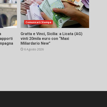
Comunicati Stampa
a
Gratta e Vinci, Sicilia: a Licata (AG)
rapporti
vinti 20mila euro con “Maxi
campagna
Miliardario New”
6 Agosto 2026