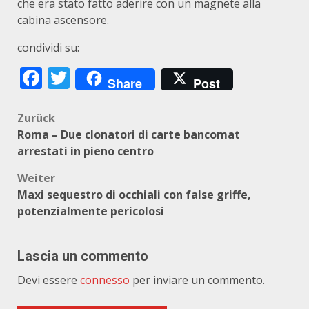
che era stato fatto aderire con un magnete alla
cabina ascensore.
condividi su:
Facebook
Twitter
Share
Post
Beitragsnavigation
Zurück
Roma – Due clonatori di carte bancomat
arrestati in pieno centro
Weiter
Maxi sequestro di occhiali con false griffe,
potenzialmente pericolosi
Lascia un commento
Devi essere
connesso
per inviare un commento.