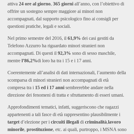
attiva
24 ore al giorno
,
365 giorni
all’anno, con l’obiettivo di
offrire un sostegno sempre maggiore ai minori non
accompagnati, dal supporto psicologico fino ai consigli per
questioni pratiche, legali e sociali.
Nel primo semestre del 2016, il
61,9%
dei casi gestiti da
Telefono Azzurro ha riguardato minori stranieri non
accompagnati. Di questi il
92,3%
sono di sesso maschile,
mentre
l’86,2%
di loro ha tra i 15 e i 17 anni.
Coerentemente all’analisi di dati internazionali, l’aumento della
scomparsa di minori stranieri non accompagnati di età
compresa tra i
15 ed i 17 anni
sembrerebbe andare nella
direzione dei fenomeni di tratta e sfruttamento di esseri umani.
Approfondimenti tematici, infatti, suggeriscono che ragazzi
appartenenti a tali fasce di età rappresentino plausibilmente i
target
d’elezione per i
circuiti illegali
di
criminalità
,
lavoro
minorile
,
prostituzione
, etc. ai quali, purtroppo, i MSNA sono