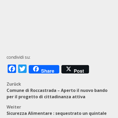
condividi su:
Facebook
Twitter
Share
Post
Beitragsnavigation
Zurück
Comune di Roccastrada – Aperto il nuovo bando
per il progetto di cittadinanza attiva
Weiter
Sicurezza Alimentare : sequestrato un quintale