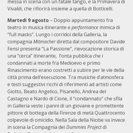
messa in scena con un fatale tango, e la Primavera di
Vivaldi, che rifiorirà insieme a quella di Botticelli.
Martedì 9 agosto
– Doppio appuntamento fra
teatro in musica itinerante e
performance
mimica di
“full masks”. Lungo i corridoi della Galleria, la
compagnia
Mitmacher
diretta dal compositore Davide
Fensi presenta “La Passione”, rievocazione storica di
una “cerca” itinerante, l’onta pubblica che i
condannati a morte fra Medioevo e primo
Rinascimento erano costretti a subire per le vie della
città prima dell’esecuzione. Tra musiche d’atmosfera
e testi suggestivi ricchi di riferimenti ad artisti come
Giotto, Beato Angelico, Pisanello, Andrea del
Castagno e Nardo di Cione, il “condannato” che sfila
in Galleria veste i panni di un giovane e promettente
pittore di bottega della Firenze di metà Quattrocento
colpevole di omicidio. Nella Sala della Niobe va invece
in scena la Compagnia dei
Dummies Project
di